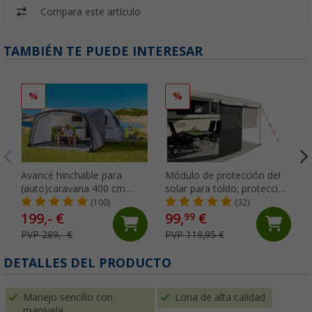
Compara este artículo
TAMBIÉN TE PUEDE INTERESAR
%
%
Avancé hinchable para
Módulo de protección del
(auto)caravana 400 cm
solar para toldo, protección
Sombra Air Berger
solar de la pared frontal del
(100)
(32)
toldo, blanco SunBreak
199,- €
99,
€
99
Peggy Peg
PVP 289,- €
PVP 119,95 €
DETALLES DEL PRODUCTO
Manejo sencillo con
Lona de alta calidad
manivela