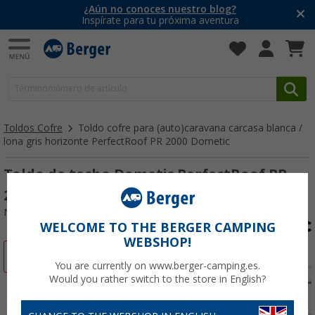
¿Aún no conoces nuestro blog?
Inspírate para tu próxima aventura
Toldos Cofre
Toldo cofre para (auto)caravana carcasa blanca /
lona gris horizonte PerfectRoof PR 2000 Dometic
Toldo de techo Dometic PerfectRoof PR
2000 450 cm (Blanco / Gris Horizonte)
Nº de artículo 304030
WELCOME TO THE BERGER CAMPING
WEBSHOP!
-39%
You are currently on www.berger-camping.es.
Would you rather switch to the store in English?