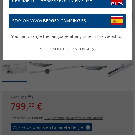
CHANGE TO THE WEBSHOP IN ENGLISH
STAY ON WWW.BERGER-CAMPING.ES
You can change the language at any time in the webshop.
SELECT ANOTHER LANGUAGE
00
PVP
1.319,
€
799,
€
00
Precios con IVA incluido
+ Suplemento por mercancías voluminosas
23,97
€ de bonus en tu tarjeta Berger