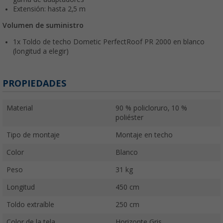
Extensión: hasta 2,5 m
Volumen de suministro
1x Toldo de techo Dometic PerfectRoof PR 2000 en blanco
(longitud a elegir)
PROPIEDADES
Material
90 % policloruro, 10 %
poliéster
Tipo de montaje
Montaje en techo
Color
Blanco
Peso
31 kg
Longitud
450 cm
Toldo extraíble
250 cm
Color de la tela
Horizonte Gris