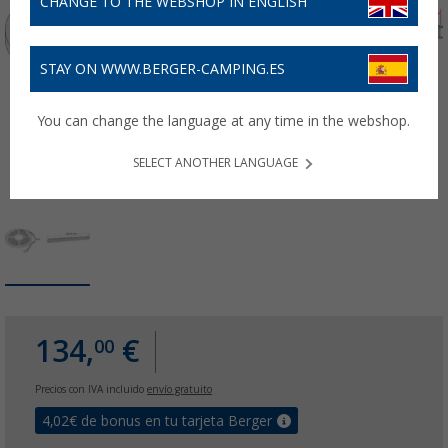
CHANGE TO THE WEBSHOP IN ENGLISH
STAY ON WWW.BERGER-CAMPING.ES
You can change the language at any time in the webshop.
SELECT ANOTHER LANGUAGE
134,
€
00
Precios con IVA incluido
envío gratuito
4,02
€ de bonus en tu tarjeta Berger