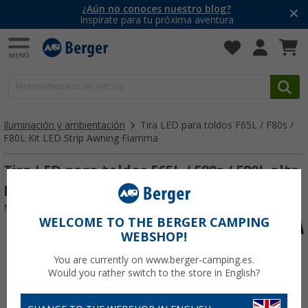
¿Aún no conoces nuestro blog?
Inspírate para tu próxima aventura
Iluminación y ambientación
Tira LED para toldos F65L / F80s /
F80L Kit LED Strip Awning Fiamma
Tira LED para toldos F65L / F80s / F80L alta
luminosidad Kit LED Strip Awning Fiamma
Nº de artículo 620420
WELCOME TO THE BERGER CAMPING
WEBSHOP!
You are currently on www.berger-camping.es.
Would you rather switch to the store in English?