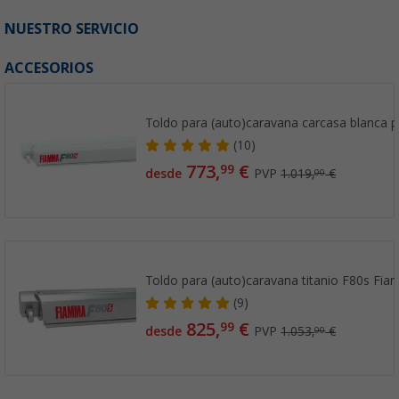
NUESTRO SERVICIO
ACCESORIOS
Toldo para (auto)caravana carcasa blanca 
(10)
773,
€
99
desde
PVP
1.019,
€
00
Toldo para (auto)caravana titanio F80s Fi
(9)
825,
€
99
desde
PVP
1.053,
€
00