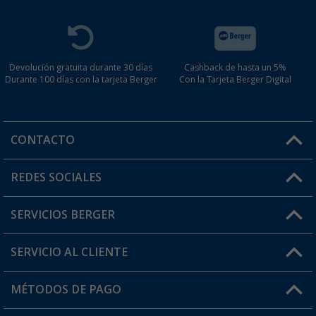
Devolución gratuita durante 30 días
Cashback de hasta un 5%
Durante 100 días con la tarjeta Berger
Con la Tarjeta Berger Digital
CONTACTO
Horario de atención al cliente:
REDES SOCIALES
Lun. - Vier.: 8:00 - 17:00
SERVICIOS BERGER
¿Tienes alguna duda?
SERVICIO AL CLIENTE
Conviértete en distribuidor
Mi cuenta
MÉTODOS DE PAGO
FAQ y Contacto
Mi lista de favoritos