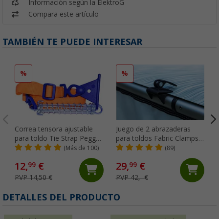
Información según la ElektroG
Compara este artículo
TAMBIÉN TE PUEDE INTERESAR
%
%
Correa tensora ajustable
Juego de 2 abrazaderas
para toldo Tie Strap Peggy
para toldos Fabric Clamps
Peg
Thule
(Más de 100)
(89)
12,
€
29,
€
99
99
PVP 14,50 €
PVP 42,- €
DETALLES DEL PRODUCTO