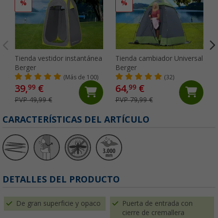
%
%
Tienda vestidor instantánea
Tienda cambiador Universal
Berger
Berger
(Más de 100)
(32)
39,
€
64,
€
99
99
PVP 49,99 €
PVP 79,99 €
CARACTERÍSTICAS DEL ARTÍCULO
DETALLES DEL PRODUCTO
De gran superficie y opaco
Puerta de entrada con
cierre de cremallera