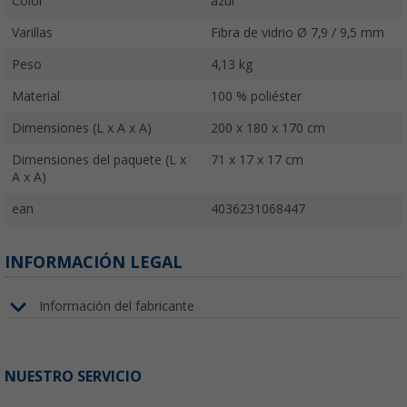
Color
azul
Varillas
Fibra de vidrio Ø 7,9 / 9,5 mm
Peso
4,13 kg
Material
100 % poliéster
Dimensiones (L x A x A)
200 x 180 x 170 cm
Dimensiones del paquete (L x
71 x 17 x 17 cm
A x A)
ean
4036231068447
INFORMACIÓN LEGAL
Información del fabricante
NUESTRO SERVICIO