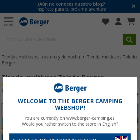
¿Aún no conoces nuestro blog?
Inspírate para tu próxima aventura
Tiendas multiusos, trastero y de ducha
Tienda multiusos Toledo
Berger
Tienda multiusos Toledo Berger
(68)
Nº de artículo 286130
WELCOME TO THE BERGER CAMPING
WEBSHOP!
-17%
You are currently on www.berger-camping.es.
Would you rather switch to the store in English?