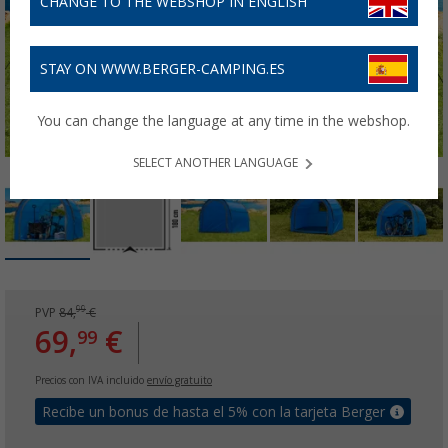
CHANGE TO THE WEBSHOP IN ENGLISH
STAY ON WWW.BERGER-CAMPING.ES
You can change the language at any time in the webshop.
SELECT ANOTHER LANGUAGE
99
PVP
84,
€
69,
€
99
Precios con IVA incluido
envío gratuito
Recibe un bonus de hasta el 5% con la tarjeta Berger