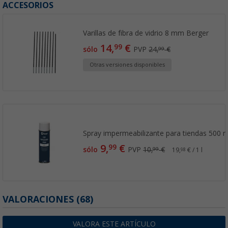
ACCESORIOS
Varillas de fibra de vidrio 8 mm Berger
14,
€
99
sólo
PVP
24,
€
99
Otras versiones disponibles
Spray impermeabilizante para tiendas 500 m
9,
€
99
sólo
PVP
10,
€
99
19,
€ / 1 l
98
VALORACIONES
(68)
VALORA ESTE ARTÍCULO