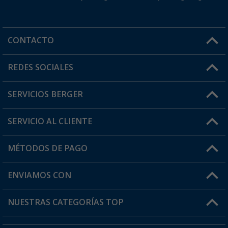
CONTACTO
Horario de atención al cliente:
REDES SOCIALES
Lun. - Vier.: 8:00 - 17:00
SERVICIOS BERGER
¿Tienes alguna duda?
SERVICIO AL CLIENTE
Conviértete en distribuidor
Mi cuenta
MÉTODOS DE PAGO
FAQ y Contacto
Mi lista de favoritos
Información de envío
ENVIAMOS CON
Tarjeta Berger Digital
Devoluciones
NUESTRAS CATEGORÍAS TOP
¿Dónde está mi pedido?