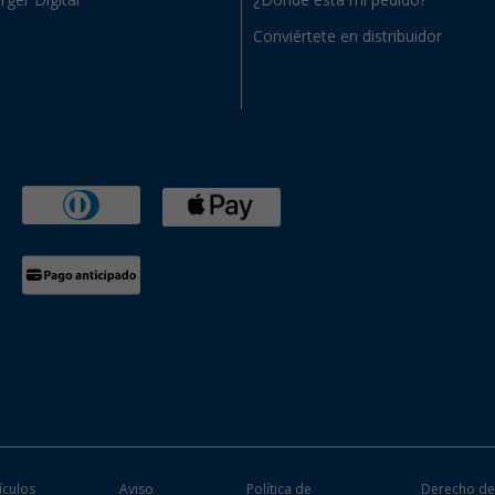
rger Digital
¿Dónde está mi pedido?
Conviértete en distribuidor
ículos
Aviso
Política de
Derecho d