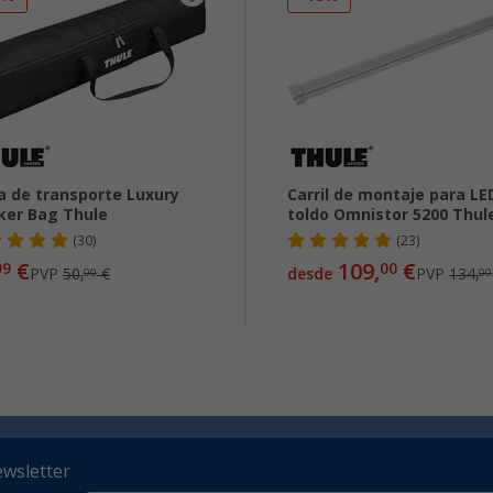
a de transporte Luxury
Carril de montaje para LE
ker Bag Thule
toldo Omnistor 5200 Thul
(30)
(23)
€
109,
€
99
00
PVP
50,
€
desde
PVP
134,
00
00
ewsletter