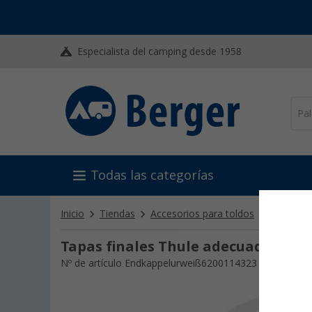
Especialista del camping desde 1958
Todas las categorías
Inicio
Tiendas
Accesorios para toldos
Otros ac
Tapas finales Thule adecuadas par
Nº de artículo Endkappelurweiß6200114323