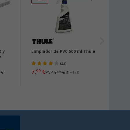
D y
Limpiador de PVC 500 ml Thule
Mando
e
RainT
(22)
7,
€
38,
99
99
€
PVP
9,
€
00
(15,
98
€ / l)