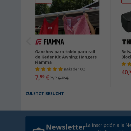
oldos
Ganchos para toldo para raíl
Bols
de Keder Kit Awning Hangers
Bloc
02
Fiamma
(
Más de
100)
40,
7,
€
99
PVP
9,
€
30
ZULETZT BESUCHT
La inscripción a la N
Newsletter