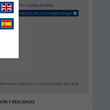
con IVA incluido
+ Costes de envío
un bonus de hasta el 5% con la tarjeta Berger
lemente, el artículo no está disponible para B2B.
IÓN Y DESCARGAS