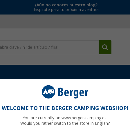
¿Aún no conoces nuestro blog?
Inspírate para tu próxima aventura
cesorios
Tapas finales Thule adecuadas para Omnistor 6200
a Omnistor 6200
WELCOME TO THE BERGER CAMPING WEBSHOP!
You are currently on www.berger-camping.es.
Would you rather switch to the store in English?
0,
€
00