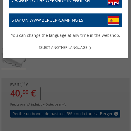
CHANGE TO THE WEBSHOP IN ENGLISH
STAY ON WWW.BERGER-CAMPING.ES
You can change the language at any time in the webshop.
SELECT ANOTHER LANGUAGE
14
PVP
54,
€
40,
€
99
Precios con IVA incluido
+ Costes de envío
Recibe un bonus de hasta el 5% con la tarjeta Berger