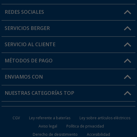
Horario de atención al cliente:
REDES SOCIALES
Lun. - Vier.: 8:00 - 17:00
SERVICIOS BERGER
¿Tienes alguna duda?
SERVICIO AL CLIENTE
Conviértete en distribuidor
Mi cuenta
MÉTODOS DE PAGO
FAQ y Contacto
Mi lista de favoritos
Información de envío
ENVIAMOS CON
Tarjeta Berger Digital
Devoluciones
NUESTRAS CATEGORÍAS TOP
¿Dónde está mi pedido?
Accesorios caravanas y autocaravanas
Conviértete en distribuidor
CGV
Ley referente a baterías
Ley sobre artículos eléctricos
Inodoros de Camping
Aviso legal
Política de privacidad
Derecho de desistimiento
Accesibilidad
Muebles de Camping