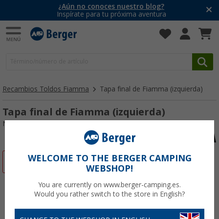
¿Aún no conoces nuestro blog?
Inspírate para tu próxima aventura
Recambios Toldos Fiamma
Tapa final de Fiamma (izquierda)
Tapa final de Fiamma (izquierda)
Nº de artículo 106723
WELCOME TO THE BERGER CAMPING
-24%
WEBSHOP!
You are currently on www.berger-camping.es.
Would you rather switch to the store in English?