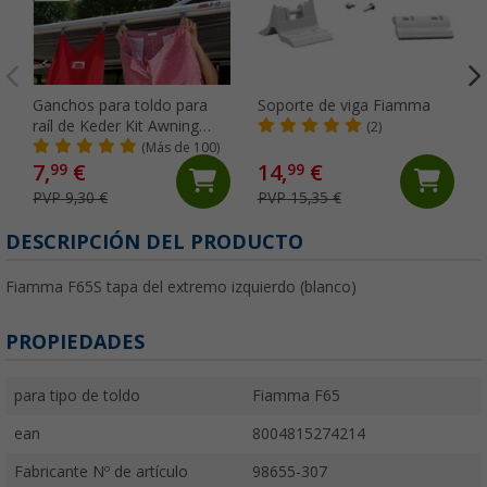
Ganchos para toldo para
Soporte de viga Fiamma
raíl de Keder Kit Awning
(2)
Hangers Fiamma
(Más de 100)
7,
€
14,
€
99
99
PVP 9,30 €
PVP 15,35 €
DESCRIPCIÓN DEL PRODUCTO
Fiamma F65S tapa del extremo izquierdo (blanco)
PROPIEDADES
para tipo de toldo
Fiamma F65
ean
8004815274214
Fabricante Nº de artículo
98655-307