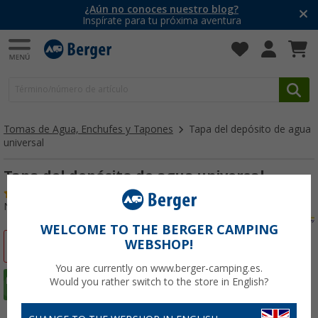
¿Aún no conoces nuestro blog?
Inspírate para tu próxima aventura
Tomas de Agua, Enchufes y Tapones
Tapa del depósito de agua
universal
Tapa del depósito de agua universal
(
Más de
100)
Nº de artículo 232950
WELCOME TO THE BERGER CAMPING
WEBSHOP!
-9%
You are currently on www.berger-camping.es.
Would you rather switch to the store in English?