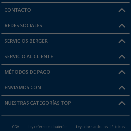
CONTACTO
Horario de atención al cliente:
REDES SOCIALES
Lun. - Vier.: 8:00 - 17:00
SERVICIOS BERGER
¿Tienes alguna duda?
SERVICIO AL CLIENTE
Conviértete en distribuidor
Mi cuenta
MÉTODOS DE PAGO
FAQ y Contacto
Mi lista de favoritos
Información de envío
ENVIAMOS CON
Tarjeta Berger Digital
Devoluciones
NUESTRAS CATEGORÍAS TOP
¿Dónde está mi pedido?
Accesorios caravanas y autocaravanas
Conviértete en distribuidor
CGV
Ley referente a baterías
Ley sobre artículos eléctricos