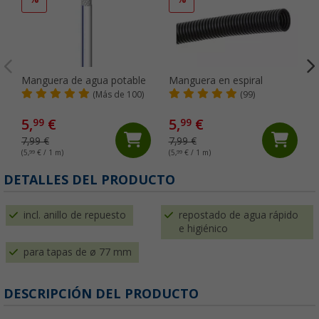
Manguera de agua potable
Manguera en espiral
(Más de 100)
(99)
5,
€
5,
€
99
99
7,99 €
7,99 €
(5,
99
€ / 1 m)
(5,
99
€ / 1 m)
(
DETALLES DEL PRODUCTO
incl. anillo de repuesto
repostado de agua rápido
e higiénico
para tapas de ø 77 mm
DESCRIPCIÓN DEL PRODUCTO