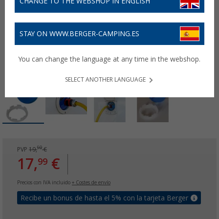
CHANGE TO THE WEBSHOP IN ENGLISH
STAY ON WWW.BERGER-CAMPING.ES
You can change the language at any time in the webshop.
SELECT ANOTHER LANGUAGE
90
PVP
19,
€
17,
€
99
Precios con IVA incluido
+ Costes de envío
Recibe un bonus de hasta el 5% con la tarjeta Berger