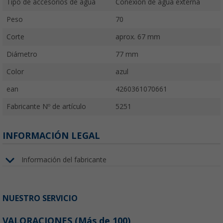
Tipo de accesorios de agua
Conexión de agua externa
Peso
70
Corte
aprox. 67 mm
Diámetro
77 mm
Color
azul
ean
4260361070661
Fabricante Nº de artículo
5251
INFORMACIÓN LEGAL
Información del fabricante
NUESTRO SERVICIO
VALORACIONES
(
Más de
100)