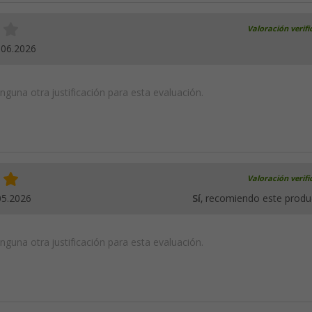
Valoración verif
.06.2026
guna otra justificación para esta evaluación.
Valoración verif
05.2026
Sí
, recomiendo este produ
guna otra justificación para esta evaluación.