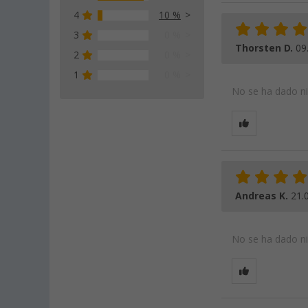
4
10 %
3
0 %
Thorsten D.
09
2
0 %
1
0 %
No se ha dado nin
Andreas K.
21.
No se ha dado nin