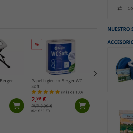
Co
NUESTRO S
ACCESORI
%
%
 Berger
Papel higiénico Berger WC
Berger Fresh Blue
Soft
aditivo sanitario 15
(Más de 100)
(93)
2,
€
9,
€
99
49
PVP 3,99 €
PVP 17,99 €
(0,
75
€ / 1 ST)
(0,
63
€ / 1 ST)