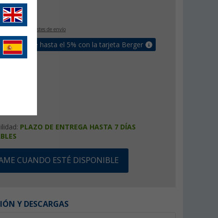
€
9
IVA incluido
+ Costes de envío
un bonus de hasta el 5% con la tarjeta Berger
ilidad:
PLAZO DE ENTREGA HASTA 7 DÍAS
BLES
SAME CUANDO ESTÉ DISPONIBLE
IÓN Y DESCARGAS