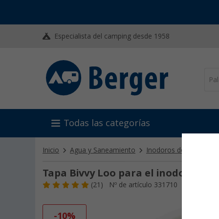
Especialista del camping desde 1958
Todas las categorías
Inicio
Agua y Saneamiento
Inodoros de camping
Tapa Bivvy Loo para el inodoro por
(21)
Nº de artículo 331710
-10%