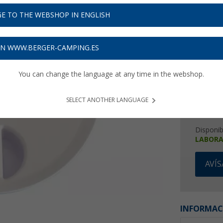
16,
9
E TO THE WEBSHOP IN ENGLISH
Precios con 
Recibe 
ON WWW.BERGER-CAMPING.ES
You can change the language at any time in the webshop.
SELECT ANOTHER LANGUAGE
Disponib
LABORA
AVÍ
INFORMAC