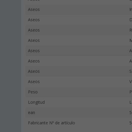
Aseos
I
Aseos
D
Aseos
R
Aseos
M
Aseos
A
Aseos
A
Aseos
S
Aseos
V
Peso
P
Longitud
L
ean
5
Fabricante Nº de artículo
5