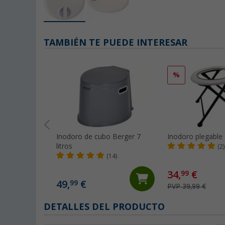
TAMBIÉN TE PUEDE INTERESAR
%
Inodoro de cubo Berger 7
Inodoro plegable
litros
(2)
(14)
34,
€
99
49,
€
99
PVP 39,99 €
DETALLES DEL PRODUCTO