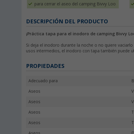
para cerrar el aseo del camping Bivvy Loo
DESCRIPCIÓN DEL PRODUCTO
¡Práctica tapa para el inodoro de camping Bivvy Lo
Si deja el inodoro durante la noche o no quiere vaciarlo
usos intermedios, el inodoro con tapa también puede ut
PROPIEDADES
Adecuado para
B
Aseos
V
Aseos
V
Aseos
T
Aseos
T
Aseos
D