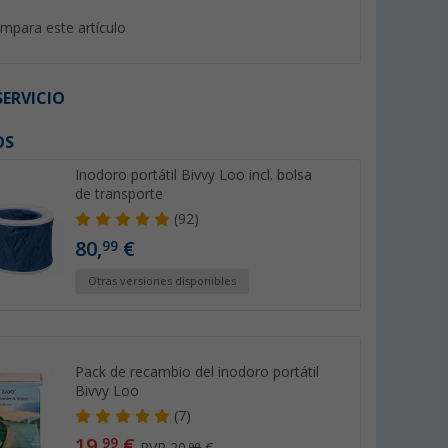
mpara este artículo
ERVICIO
OS
%
%
Inodoro portátil Bivvy Loo incl. bolsa
de transporte
(92)
80,
€
99
 Sachets
Thetford Aqua Kem Blue
Líquido sanitario T
Otras versiones disponibles
 pastillas
Sachets 15 Tabs Aditivo
Aqua Kem Azul 2 lit
Sanitario
(Más de 100)
(Más
14,
€
14,
€
99
99
PVP 19,95 €
PVP 17,95 €
Pack de recambio del inodoro portátil
(1,
00
€ / 1 ST)
(7,
50
€ / 1 l)
Bivvy Loo
(7)
19,
€
99
99