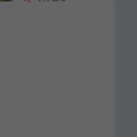
PVP
20,
€