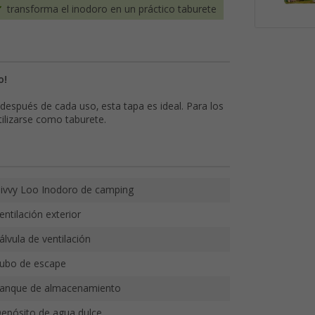
transforma el inodoro en un práctico taburete
o!
 después de cada uso, esta tapa es ideal. Para los
ilizarse como taburete.
ivvy Loo Inodoro de camping
entilación exterior
álvula de ventilación
ubo de escape
anque de almacenamiento
epósito de agua dulce