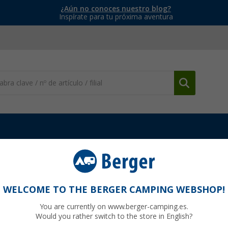
¿Aún no conoces nuestro blog?
Inspírate para tu próxima aventura
Baño seco
Tapa Bivvy Loo para el inodoro portátil de camping
tátil de camping
WELCOME TO THE BERGER CAMPING WEBSHOP!
You are currently on www.berger-camping.es.
Would you rather switch to the store in English?
99
PVP
18,