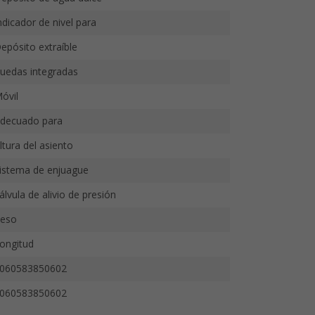
ndicador de nivel para
epósito extraíble
uedas integradas
óvil
decuado para
ltura del asiento
istema de enjuague
álvula de alivio de presión
eso
ongitud
060583850602
060583850602