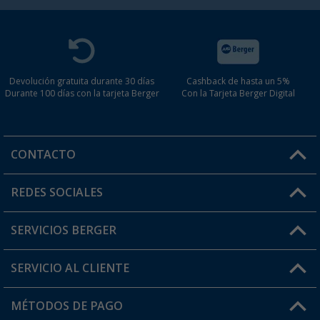
Devolución gratuita durante 30 días
Cashback de hasta un 5%
Durante 100 días con la tarjeta Berger
Con la Tarjeta Berger Digital
CONTACTO
Horario de atención al cliente:
REDES SOCIALES
Lun. - Vier.: 8:00 - 17:00
SERVICIOS BERGER
¿Tienes alguna duda?
SERVICIO AL CLIENTE
Conviértete en distribuidor
Mi cuenta
MÉTODOS DE PAGO
FAQ y Contacto