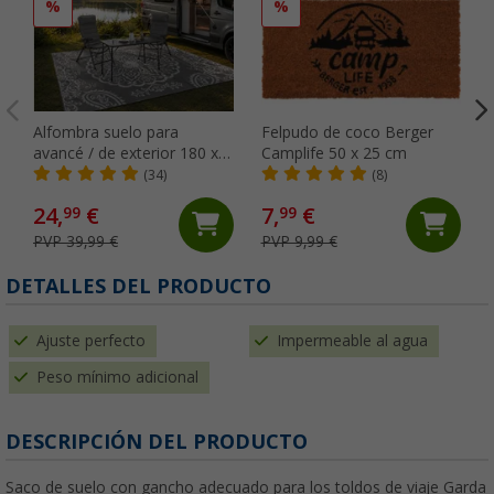
%
%
Alfombra suelo para
Felpudo de coco Berger
avancé / de exterior 180 x
Camplife 50 x 25 cm
250 cm GreyOrnament
(34)
(8)
Berger
24,
€
7,
€
99
99
PVP 39,99 €
PVP 9,99 €
DETALLES DEL PRODUCTO
Ajuste perfecto
Impermeable al agua
Peso mínimo adicional
DESCRIPCIÓN DEL PRODUCTO
Saco de suelo con gancho adecuado para los toldos de viaje Garda