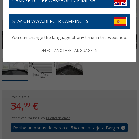
CHANGE TO THE WEBSHOP IN ENGLISH
STAY ON WWW.BERGER-CAMPING.ES
You can change the language at any time in the webshop.
SELECT ANOTHER LANGUAGE
99
PVP
69,
€
34,
€
99
Precios con IVA incluido
+ Costes de envío
Recibe un bonus de hasta el 5% con la tarjeta Berger