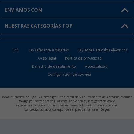
Mi lista de favoritos
Información de envío
ENVIAMOS CON
Tarjeta Berger Digital
Devoluciones
NUESTRAS CATEGORÍAS TOP
¿Dónde está mi pedido?
Accesorios caravanas y autocaravanas
Conviértete en distribuidor
CGV
Ley referente a baterías
Ley sobre artículos eléctricos
Inodoros de Camping
Aviso legal
Política de privacidad
Derecho de desistimiento
Accesibilidad
Muebles de Camping
Configuración de cookies
Neveras Portátiles
Aires Acondicionados
Todos los precios incluyen IVA, envío gratuito a partir de 50 euros dentro de Alemania, excluido
recargo por mercancías voluminosas. Por lo demás, más gastos de envío.
salvo error u omisión. Ilustraciones similares. Sólo hasta fin de existencias.
Baterías de Camping
Los precios tachados corresponden al precio anterior en Berger.