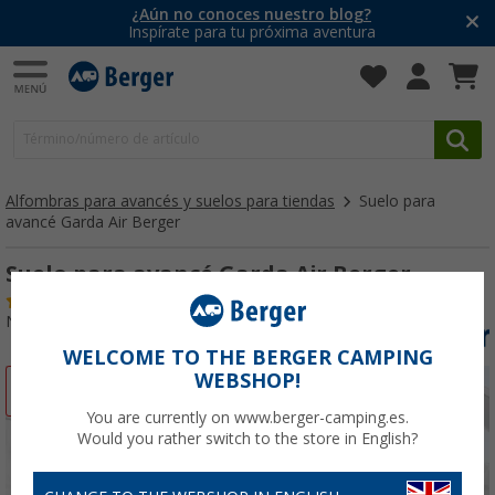
¿Aún no conoces nuestro blog?
Inspírate para tu próxima aventura
Alfombras para avancés y suelos para tiendas
Suelo para
avancé Garda Air Berger
Suelo para avancé Garda Air Berger
(40)
Nº de artículo 246580
WELCOME TO THE BERGER CAMPING
WEBSHOP!
-50%
You are currently on www.berger-camping.es.
Would you rather switch to the store in English?