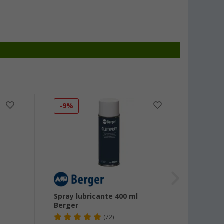
-9%
-10
Spray lubricante 400 ml
Limpi
Berger
plásti
(72)