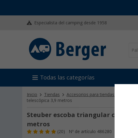
Especialista del camping desde 1958
Todas las categorías
Inicio
Tiendas
Accesorios para tiendas de campañ
telescópica 3,9 metros
Steuber escoba triangular con mang
metros
(20)
Nº de artículo 486280