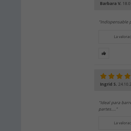
Barbara V.
18.0
"Indispensable p
La valora
Ingrid S.
24.10.
"Ideal para barre
partes...."
La valora