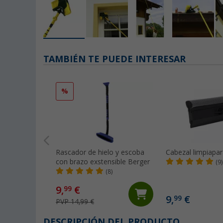
TAMBIÉN TE PUEDE INTERESAR
%
Rascador de hielo y escoba
Cabezal limpiapar
con brazo exstensible Berger
(9)
(8)
9,
€
99
9,
€
99
PVP 14,99 €
DESCRIPCIÓN DEL PRODUCTO