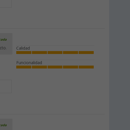
icada
cto.
Calidad
Funcionalidad
icada