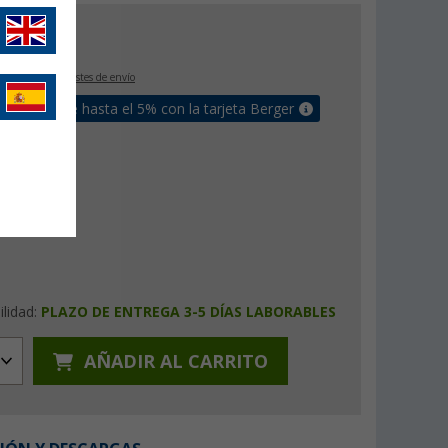
€
9
IVA incluido
+ Costes de envío
un bonus de hasta el 5% con la tarjeta Berger
ilidad:
PLAZO DE ENTREGA 3-5 DÍAS LABORABLES
AÑADIR AL CARRITO