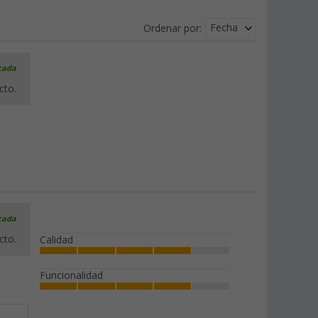
Fecha
Ordenar por:
icada
cto.
icada
cto.
Calidad
Funcionalidad