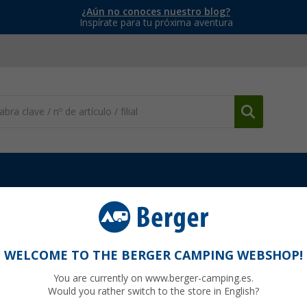
¿Aún no conoces nuestro blog?
Inspírate para tu próxima aventura
a
Impermeabilización, limpieza y mantenimiento
Steuber escoba
o telescópico / escoba telescópica 3,9
WELCOME TO THE BERGER CAMPING WEBSHOP!
You are currently on www.berger-camping.es.
Would you rather switch to the store in English?