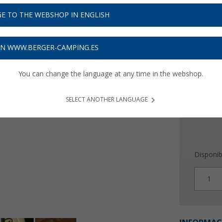
E TO THE WEBSHOP IN ENGLISH
19,
9
Precios con 
ON WWW.BERGER-CAMPING.ES
Recibe 
You can change the language at any time in the webshop.
SELECT ANOTHER LANGUAGE
Disponib
1