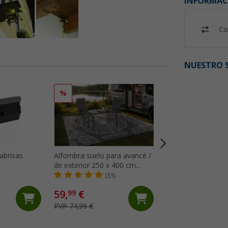
INFORMAC
Co
NUESTRO S
%
%
abrisas
Alfombra suelo para avancé /
Berger Alfombra
de exterior 250 x 400 cm
GrisNaturaleza 2
GreyOrnament Berger
(33)
(23)
59,
€
64,
€
99
99
PVP 74,99 €
PVP 74,99 €