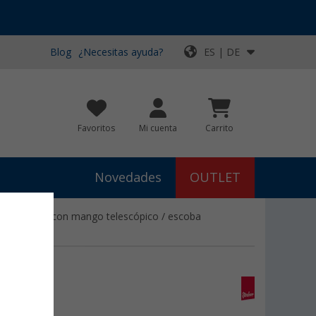
Blog
¿Necesitas ayuda?
ES | DE
Favoritos
Mi cuenta
Carrito
Novedades
OUTLET
 triangular con mango telescópico / escoba