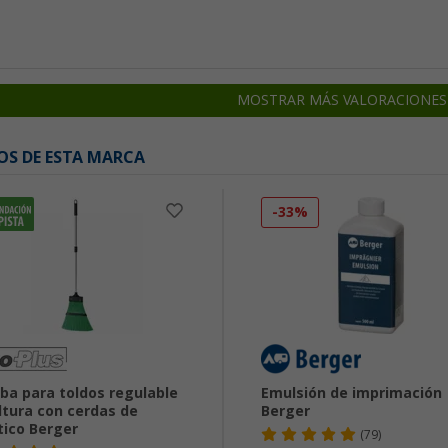
MOSTRAR MÁS VALORACIONES
OS DE ESTA MARCA
-33%
ba para toldos regulable
Emulsión de imprimación
ltura con cerdas de
Berger
tico Berger
(79)