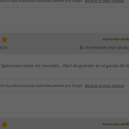
ción ha sido traducida automáticamente por Deepl.
Mostrar el texto original
Valoración verif
2024
Sí
, recomiendo este produ
ligera para todos los rincones... Fácil de guardar en el garaje de la
ción ha sido traducida automáticamente por Deepl.
Mostrar el texto original
Valoración verif