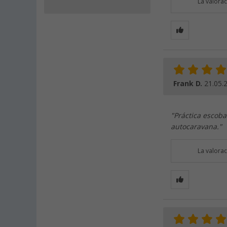
La valora
Frank D.
21.05.
"Práctica escoba 
autocaravana."
La valora