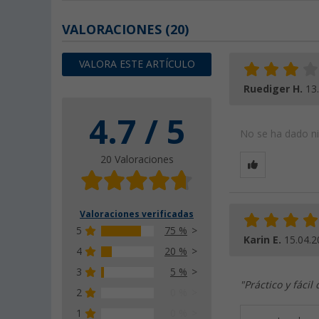
VALORACIONES
(20)
VALORA ESTE ARTÍCULO
Ruediger H.
13
4.7 / 5
No se ha dado nin
20 Valoraciones
Valoraciones verificadas
5
75 %
Karin E.
15.04.2
4
20 %
3
5 %
"Práctico y fácil
2
0 %
1
0 %