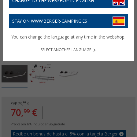
CHANGE TO THE WEBSHOP IN ENGLISH
STAY ON WWW.BERGER-CAMPING.ES
You can change the language at any time in the webshop.
SELECT ANOTHER LANGUAGE
85
PVP
79,
€
70,
€
99
Precios con IVA incluido
envío gratuito
Recibe un bonus de hasta el 5% con la tarjeta Berger