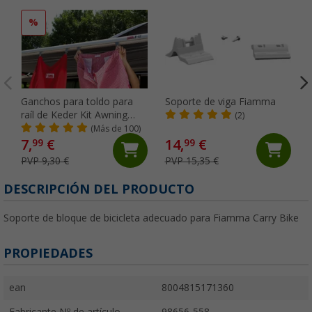
%
Ganchos para toldo para
Soporte de viga Fiamma
raíl de Keder Kit Awning
(2)
Hangers Fiamma
(Más de 100)
7,
€
14,
€
99
99
PVP 9,30 €
PVP 15,35 €
DESCRIPCIÓN DEL PRODUCTO
Soporte de bloque de bicicleta adecuado para Fiamma Carry Bike
PROPIEDADES
ean
8004815171360
Fabricante Nº de artículo
98656-558