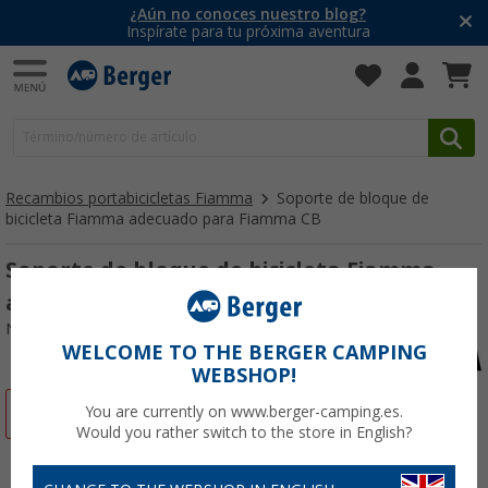
¿Aún no conoces nuestro blog?
Inspírate para tu próxima aventura
Recambios portabicicletas Fiamma
Soporte de bloque de
bicicleta Fiamma adecuado para Fiamma CB
Soporte de bloque de bicicleta Fiamma
adecuado para Fiamma CB
Nº de artículo 109693
WELCOME TO THE BERGER CAMPING
WEBSHOP!
-11%
You are currently on www.berger-camping.es.
Would you rather switch to the store in English?