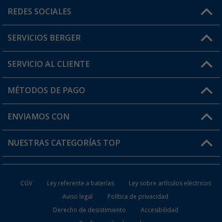
Horario de atención al cliente:
REDES SOCIALES
Lun. - Vier.: 8:00 - 17:00
SERVICIOS BERGER
¿Tienes alguna duda?
SERVICIO AL CLIENTE
Conviértete en distribuidor
Mi cuenta
MÉTODOS DE PAGO
FAQ y Contacto
Mi lista de favoritos
Información de envío
ENVIAMOS CON
Tarjeta Berger Digital
Devoluciones
NUESTRAS CATEGORÍAS TOP
¿Dónde está mi pedido?
Accesorios caravanas y autocaravanas
Conviértete en distribuidor
CGV
Ley referente a baterías
Ley sobre artículos eléctricos
Inodoros de Camping
Aviso legal
Política de privacidad
Derecho de desistimiento
Accesibilidad
Muebles de Camping