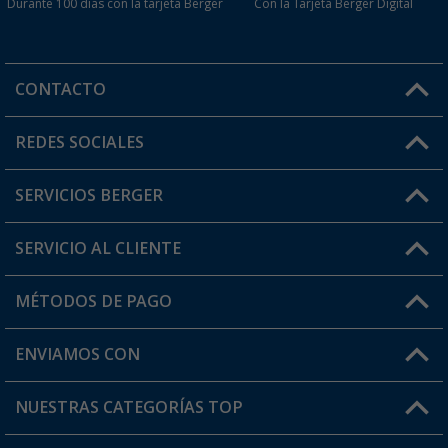
Durante 100 días con la tarjeta Berger
Con la Tarjeta Berger Digital
CONTACTO
Horario de atención al cliente:
REDES SOCIALES
Lun. - Vier.: 8:00 - 17:00
SERVICIOS BERGER
¿Tienes alguna duda?
SERVICIO AL CLIENTE
Conviértete en distribuidor
Mi cuenta
MÉTODOS DE PAGO
FAQ y Contacto
Mi lista de favoritos
Información de envío
ENVIAMOS CON
Tarjeta Berger Digital
Devoluciones
NUESTRAS CATEGORÍAS TOP
¿Dónde está mi pedido?