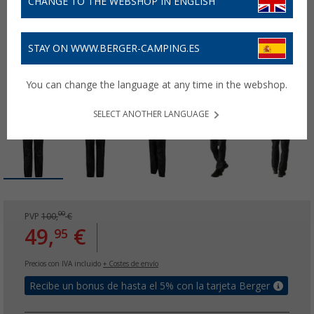
CHANGE TO THE WEBSHOP IN ENGLISH
STAY ON WWW.BERGER-CAMPING.ES
You can change the language at any time in the webshop.
SELECT ANOTHER LANGUAGE
00
PVP
100,
€
49,
€
95
Precios con IVA incluido
+ Costes de envío
Recibe un bonus de hasta el 5% con la tarjeta Berger