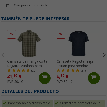
Compara este artículo
TAMBIÉN TE PUEDE INTERESAR
%
%
Camiseta de manga corta
Camiseta Regatta Fingal
Regatta Mindano para
Edition para hombre
hombre
(20)
(21)
21,
€
9,
€
95
95
PVP 50,- €
PVP 35,- €
DETALLES DEL PRODUCTO
Impermeable y transpirable
Cremallera completa de 2