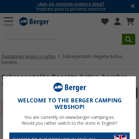
¿Aún no conoces nuestro blog?
Inspírate para tu próxima aventura
Pantalones largos y cortos
Sobrepantalón Regatta Active,
hombre
Sobrepantalón Regatta Active, hombre
Nº de artículo 106467XXXL
WELCOME TO THE BERGER CAMPING
WEBSHOP!
-50%
You are currently on www.berger-camping.es.
Would you rather switch to the store in English?