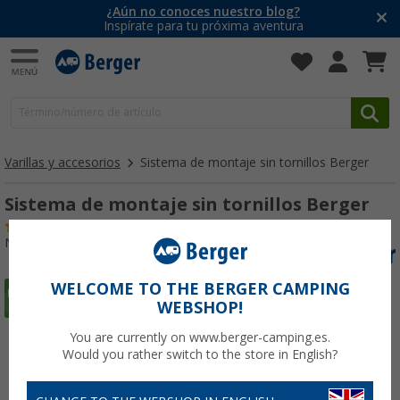
¿Aún no conoces nuestro blog?
Inspírate para tu próxima aventura
Varillas y accesorios
Sistema de montaje sin tornillos Berger
Sistema de montaje sin tornillos Berger
(28)
Nº de artículo 230180
WELCOME TO THE BERGER CAMPING
WEBSHOP!
You are currently on www.berger-camping.es.
Would you rather switch to the store in English?