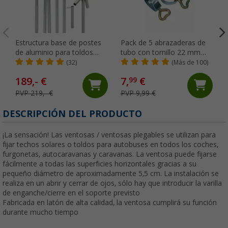
Estructura base de postes
Pack de 5 abrazaderas de
de aluminio para toldos
tubo con tornillo 22 mm
Berger
Berger
(32)
(Más de 100)
189,- €
7,
€
99
PVP 219,- €
PVP 9,99 €
DESCRIPCIÓN DEL PRODUCTO
¡La sensación! Las ventosas / ventosas plegables se utilizan para
fijar techos solares o toldos para autobuses en todos los coches,
furgonetas, autocaravanas y caravanas. La ventosa puede fijarse
fácilmente a todas las superficies horizontales gracias a su
pequeño diámetro de aproximadamente 5,5 cm. La instalación se
realiza en un abrir y cerrar de ojos, sólo hay que introducir la varilla
de enganche/cierre en el soporte previsto
Fabricada en latón de alta calidad, la ventosa cumplirá su función
durante mucho tiempo