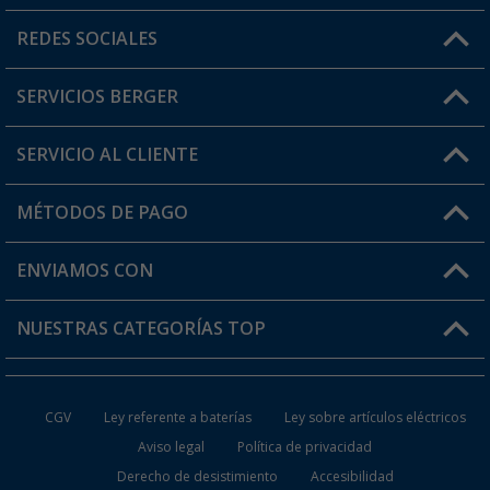
Horario de atención al cliente:
REDES SOCIALES
Lun. - Vier.: 8:00 - 17:00
SERVICIOS BERGER
¿Tienes alguna duda?
SERVICIO AL CLIENTE
Conviértete en distribuidor
Mi cuenta
MÉTODOS DE PAGO
FAQ y Contacto
Mi lista de favoritos
Información de envío
ENVIAMOS CON
Tarjeta Berger Digital
Devoluciones
NUESTRAS CATEGORÍAS TOP
¿Dónde está mi pedido?
Accesorios caravanas y autocaravanas
Conviértete en distribuidor
CGV
Ley referente a baterías
Ley sobre artículos eléctricos
Inodoros de Camping
Aviso legal
Política de privacidad
Derecho de desistimiento
Accesibilidad
Muebles de Camping