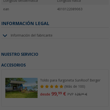
Longitud desde/hasta
Longitud hasta
ean
4010122089063
INFORMACIÓN LEGAL
Información del fabricante
NUESTRO SERVICIO
ACCESORIOS
Toldo para furgoneta SunRoof Berger
(
Más de
100)
99,
€
99
desde
PVP
129,
€
00