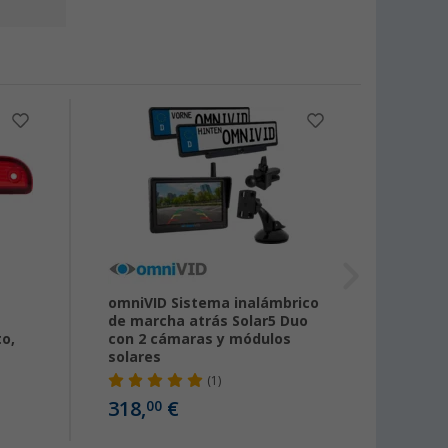
-17
omniVID Sistema inalámbrico
Carat
de marcha atrás Solar5 Duo
Doble
o,
con 2 cámaras y módulos
de fr
solares
conex
(1)
318,
€
278,
00