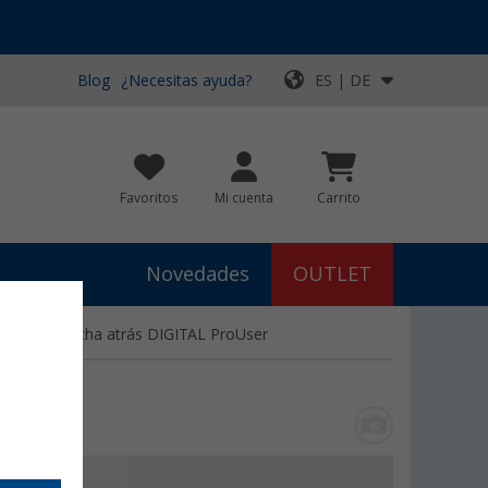
Blog
¿Necesitas ayuda?
ES | DE
Favoritos
Mi cuenta
Carrito
Novedades
OUTLET
ara de marcha atrás DIGITAL ProUser
5
€