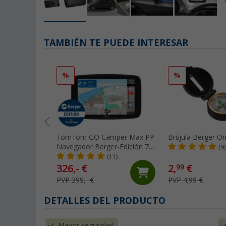
TAMBIÉN TE PUEDE INTERESAR
%
%
TomTom GO Camper Max PP
Brújula Berger O
Navegador Berger-Edición 7
(9)
pulgadas
(11)
326,- €
2,
€
99
PVP 399,- €
PVP 4,99 €
DETALLES DEL PRODUCTO
Mayor seguridad