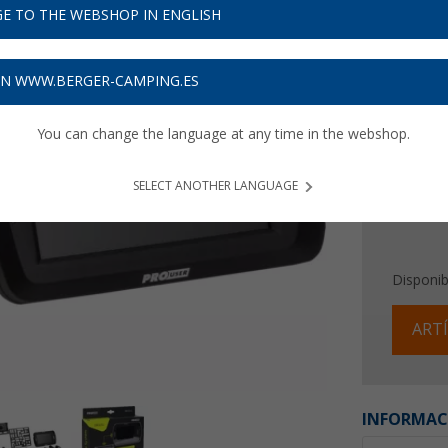
199
E TO THE WEBSHOP IN ENGLISH
Precios con 
ON WWW.BERGER-CAMPING.ES
5,97
€ d
You can change the language at any time in the webshop.
SELECT ANOTHER LANGUAGE
Disponib
ARTÍ
INFORMAC