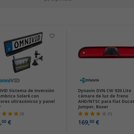
VID Sistema de inversión
Dynavin DVN CW 920 Lite
ámbrico Solar6 con
cámara de luz de freno
ores ultrasónicos y panel
AHD/NTSC para Fiat Ducat
r
Jumper, Boxer
(3)
(1)
,
€
169,
€
00
00