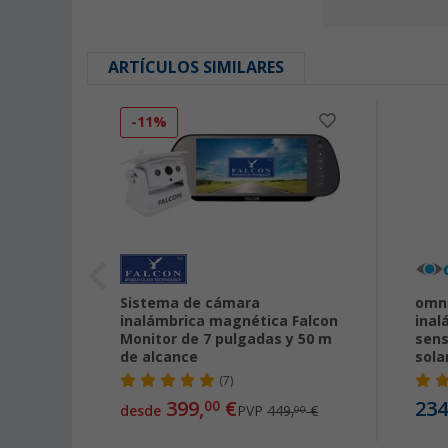
ARTÍCULOS SIMILARES
-11%
mara
Sistema de cámara
omni
inalámbrica magnética Falcon
inal
Monitor de 7 pulgadas y 50 m
sens
de alcance
sola
(7)
399,
€
234
00
desde
PVP
449,
€
00