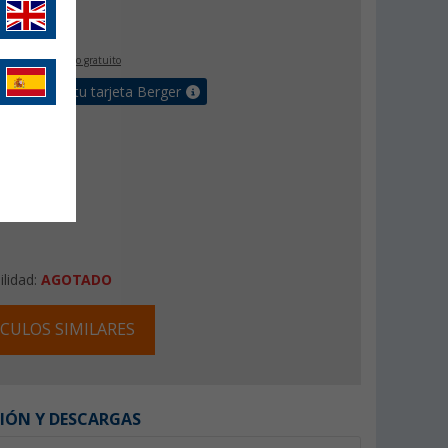
,
€
00
IVA incluido
envío gratuito
e bonus en tu tarjeta Berger
ilidad:
AGOTADO
CULOS SIMILARES
IÓN Y DESCARGAS