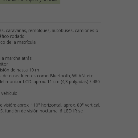
vanas, caravanas, remolques, autobuses, camiones o
áfico rodado.
co de la matrícula
 la marcha atrás
itor
misión de hasta 10 m
ias de otras fuentes como Bluetooth, WLAN, etc.
el monitor LCD: aprox. 11 cm (4,3 pulgadas) / 480
 vehículo
visión: aprox. 110° horizontal, aprox. 80° vertical,
S, función de visión nocturna: 6 LED IR se