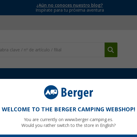
¿Aún no conoces nuestro blog?
Inspírate para tu próxima aventura
Cámaras Marcha Atrás y Ayudas de Maniobras
Sistema de cám
s DIGITAL ProUser
WELCOME TO THE BERGER CAMPING WEBSHOP!
You are currently on www.berger-camping.es.
Would you rather switch to the store in English?
4
PVP
257,