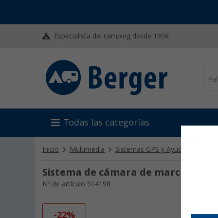
Especialista del camping desde 1958
Todas las categorías
Inicio
Multimedia
Sistemas GPS y Ayudas Camper
Sistema de cámara de marcha atrá
Nº de artículo 514198
-22%