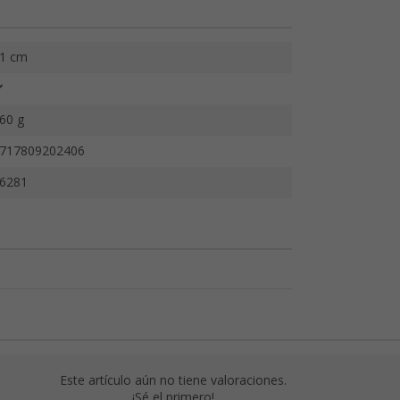
1 cm
60 g
717809202406
6281
Este artículo aún no tiene valoraciones.
¡Sé el primero!