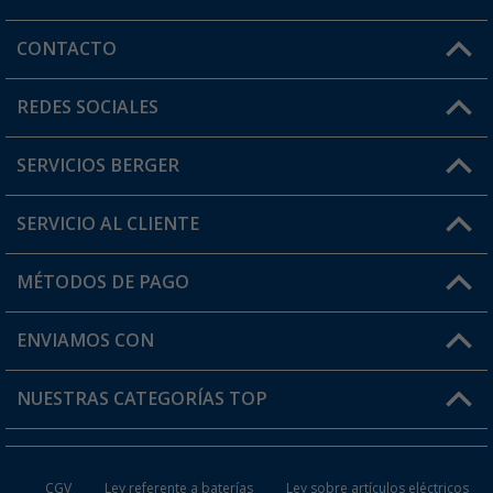
CONTACTO
Horario de atención al cliente:
REDES SOCIALES
Lun. - Vier.: 8:00 - 17:00
SERVICIOS BERGER
¿Tienes alguna duda?
SERVICIO AL CLIENTE
Conviértete en distribuidor
Mi cuenta
MÉTODOS DE PAGO
FAQ y Contacto
Mi lista de favoritos
Información de envío
ENVIAMOS CON
Tarjeta Berger Digital
Devoluciones
NUESTRAS CATEGORÍAS TOP
¿Dónde está mi pedido?
Accesorios caravanas y autocaravanas
Conviértete en distribuidor
CGV
Ley referente a baterías
Ley sobre artículos eléctricos