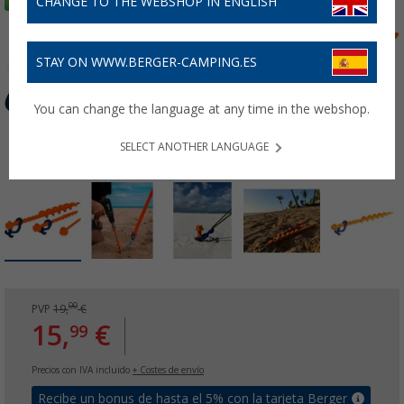
CHANGE TO THE WEBSHOP IN ENGLISH
STAY ON WWW.BERGER-CAMPING.ES
You can change the language at any time in the webshop.
SELECT ANOTHER LANGUAGE
00
PVP
19,
€
15,
€
99
Precios con IVA incluido
+ Costes de envío
Recibe un bonus de hasta el 5% con la tarjeta Berger