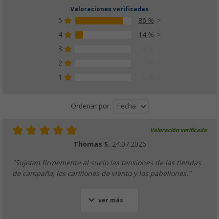
Valoraciones verificadas
5
86 %
4
14 %
3
0 %
2
0 %
1
0 %
Fecha
Ordenar por:
Valoración verificada
Thomas S.
24.07.2026
"Sujetan firmemente al suelo las tensiones de las tiendas
de campaña, los carillones de viento y los pabellones."
ver más