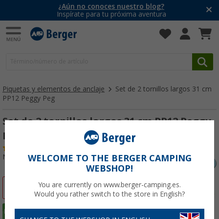
¿Aún no conoces nuestro blog?
Inspírate para tu próxima aventura
Piquetas y elementos de anclaje
Set de 2 tornillos largos 31 cm
PP12 Peggy Peg
Set de 2 tornillos largos 31 cm PP12 Peggy
Peg
(28)
Nº de artículo 404030
WELCOME TO THE BERGER CAMPING
WEBSHOP!
You are currently on www.berger-camping.es.
-15%
Would you rather switch to the store in English?