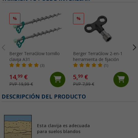
%
%
Berger TerraGlow tornillo
Berger TerraGlow 2-en-1
clavija A31
herramienta de fijación
(3)
(1)
14,
€
5,
€
99
99
PVP 19,99 €
PVP 7,99 €
DESCRIPCIÓN DEL PRODUCTO
Esta clavija es adecuada
para suelos blandos