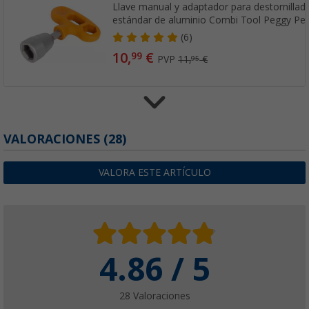
Llave manual y adaptador para destornillado
estándar de aluminio Combi Tool Peggy Pe
(6)
10,
€
99
PVP
11,
€
95
Gancho Peggy Peg
VALORACIONES
(28)
(40)
4,
€
99
VALORA ESTE ARTÍCULO
4.86 / 5
Herramienta de aluminio Hardcore Peggy P
(84)
7,
€
99
28 Valoraciones
PVP
8,
€
20