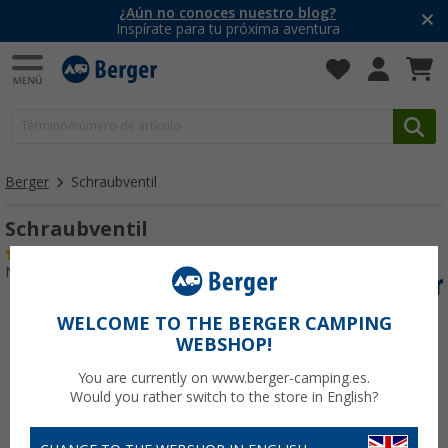
¿Aún no conoces nuestro blog?
Inspírate para tu próxima aventura
Berger
Schraubventil
Schraubventil
(4)
Nº de artículo 833240
WELCOME TO THE BERGER CAMPING
WEBSHOP!
You are currently on www.berger-camping.es.
Would you rather switch to the store in English?