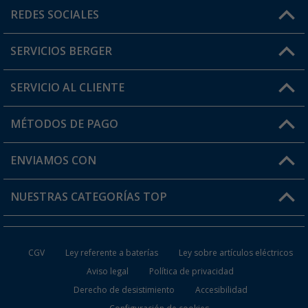
Horario de atención al cliente:
REDES SOCIALES
Lun. - Vier.: 8:00 - 17:00
SERVICIOS BERGER
¿Tienes alguna duda?
SERVICIO AL CLIENTE
Conviértete en distribuidor
Mi cuenta
MÉTODOS DE PAGO
FAQ y Contacto
Mi lista de favoritos
Información de envío
ENVIAMOS CON
Tarjeta Berger Digital
Devoluciones
NUESTRAS CATEGORÍAS TOP
¿Dónde está mi pedido?
Accesorios caravanas y autocaravanas
Conviértete en distribuidor
CGV
Ley referente a baterías
Ley sobre artículos eléctricos
Inodoros de Camping
Aviso legal
Política de privacidad
Derecho de desistimiento
Accesibilidad
Muebles de Camping