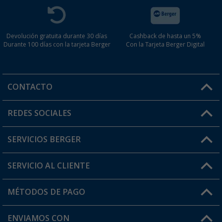
Devolución gratuita durante 30 días
Cashback de hasta un 5%
Durante 100 días con la tarjeta Berger
Con la Tarjeta Berger Digital
CONTACTO
Horario de atención al cliente:
REDES SOCIALES
Lun. - Vier.: 8:00 - 17:00
SERVICIOS BERGER
¿Tienes alguna duda?
SERVICIO AL CLIENTE
Conviértete en distribuidor
Mi cuenta
MÉTODOS DE PAGO
FAQ y Contacto
Mi lista de favoritos
Información de envío
ENVIAMOS CON