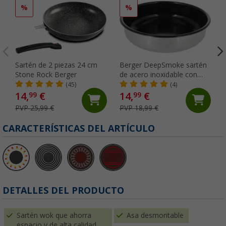
%
%
Sartén de 2 piezas 24 cm
Berger DeepSmoke sartén
Stone Rock Berger
de acero inoxidable con
revestimiento cerámico Ø
(45)
(4)
22 cm
14,
€
14,
€
99
99
PVP 25,99 €
PVP 18,99 €
CARACTERÍSTICAS DEL ARTÍCULO
DETALLES DEL PRODUCTO
Sartén wok que ahorra
Asa desmontable
espacio y de alta calidad