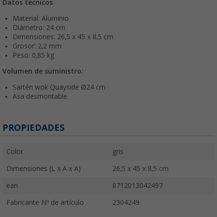
Datos técnicos
Material: Aluminio
Diámetro: 24 cm
Dimensiones: 26,5 x 45 x 8,5 cm
Grosor: 2,2 mm
Peso: 0,85 kg
Volumen de suministro:
Sartén wok Quayside Ø24 cm
Asa desmontable
PROPIEDADES
Color
gris
Dimensiones (L x A x A)
26,5 x 45 x 8,5 cm
ean
8712013042497
Fabricante Nº de artículo
2304249