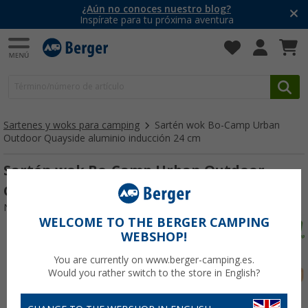
¿Aún no conoces nuestro blog?
Inspírate para tu próxima aventura
Sartenes y woks para camping
Sartén wok Bo-Camp Urban
Outdoor Quayside aluminio inducción 24 cm
Sartén wok Bo-Camp Urban Outdoor
Quayside aluminio inducción 24 cm
Nº de artículo 672378
WELCOME TO THE BERGER CAMPING
WEBSHOP!
You are currently on www.berger-camping.es.
Would you rather switch to the store in English?