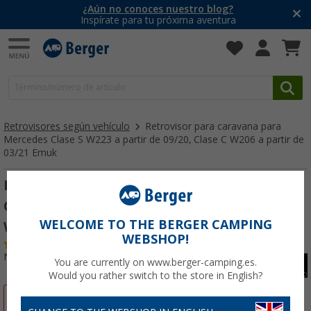
¿Aún no conoces nuestro blog?
Inspírate para tu próxima aventura
Retrovisores según vehículo
Retrovisor para caravana para
Mercedes Clase S W223 a partir de 09/20, Clase C W206 a partir de
03/21 Emuk
Retrovisor para caravana para Mercedes
Clase S W223 a partir de 09/20, Clase C
WELCOME TO THE BERGER CAMPING
W206 a partir de 03/21 Emuk
WEBSHOP!
(1)
Nº de artículo 364350
You are currently on www.berger-camping.es.
Would you rather switch to the store in English?
-9%