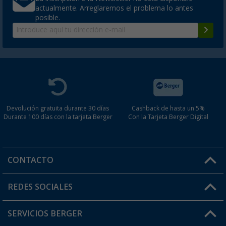
actualmente. Arreglaremos el problema lo antes
posible.
Devolución gratuita durante 30 días
Cashback de hasta un 5%
Durante 100 días con la tarjeta Berger
Con la Tarjeta Berger Digital
CONTACTO
Horario de atención al cliente:
REDES SOCIALES
Lun. - Vier.: 8:00 - 17:00
SERVICIOS BERGER
¿Tienes alguna duda?