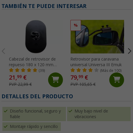
TAMBIÉN TE PUEDE INTERESAR
%
Cabezal de retrovisor de
Retrovisor para caravana
repueso 180 x 120 mm
universal Universa III Emuk
Emuk
(39)
(Más de 100)
21,
€
79,
€
99
99
PVP 22,99 €
PVP 105,65 €
DETALLES DEL PRODUCTO
Diseño funcional, seguro y
Muy bajo nivel de
fiable
vibraciones
Montaje rápido y sencillo