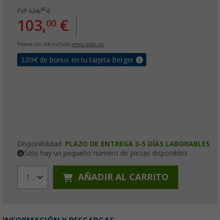
00
PVP
124,
€
103,
€
00
Precios con IVA incluido
envío gratuito
3,09
€ de bonus en tu tarjeta Berger
Disponibilidad:
PLAZO DE ENTREGA 3-5 DÍAS LABORABLES
Sólo hay un pequeño número de piezas disponibles
AÑADIR AL CARRITO
1