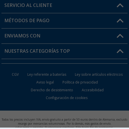
SERVICIO AL CLIENTE
Conviértete en distribuidor
Mi cuenta
MÉTODOS DE PAGO
FAQ y Contacto
Mi lista de favoritos
Información de envío
ENVIAMOS CON
Tarjeta Berger Digital
Devoluciones
NUESTRAS CATEGORÍAS TOP
¿Dónde está mi pedido?
Accesorios caravanas y autocaravanas
Conviértete en distribuidor
CGV
Ley referente a baterías
Ley sobre artículos eléctricos
Inodoros de Camping
Aviso legal
Política de privacidad
Derecho de desistimiento
Accesibilidad
Muebles de Camping
Configuración de cookies
Neveras Portátiles
Aires Acondicionados
Todos los precios incluyen IVA, envío gratuito a partir de 50 euros dentro de Alemania, excluido
recargo por mercancías voluminosas. Por lo demás, más gastos de envío.
salvo error u omisión. Ilustraciones similares. Sólo hasta fin de existencias.
Baterías de Camping