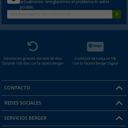
actualmente. Arreglaremos el problema lo antes
posible.
Devolución gratuita durante 30 días
Cashback de hasta un 5%
Durante 100 días con la tarjeta Berger
Con la Tarjeta Berger Digital
CONTACTO
Horario de atención al cliente:
REDES SOCIALES
Lun. - Vier.: 8:00 - 17:00
SERVICIOS BERGER
¿Tienes alguna duda?