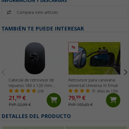
INFORMACIÓN Y DESCARGAS
Compara este artículo
TAMBIÉN TE PUEDE INTERESAR
%
Cabezal de retrovisor de
Retrovisor para caravana
repueso 180 x 120 mm
universal Universa III Emuk
Emuk
(39)
(Más de 100)
21,
€
79,
€
99
99
PVP 22,99 €
PVP 105,65 €
DETALLES DEL PRODUCTO