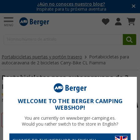
¿Aún no conoces nuestro blog?
Inspírate para tu próxima aventura
Portabicicletas puertas y portón trasero
Portabicicletas para
autocaravana de 2 bicicletas Carry-Bike CL Fiamma
Portabicicletas para autocaravana de 2
bicicletas Carry-Bike CL Fiamma
(3)
Nº de artículo 275230
WELCOME TO THE BERGER CAMPING
WEBSHOP!
You are currently on www.berger-camping.es.
-21%
Would you rather switch to the store in English?