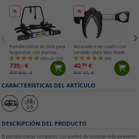
%
%
Portabicicletas de bola para
Abrazadera de cuadro con
furgonetas con puertas
candado plata Bike Holder
traseras de 2 bicicletas
Thule Bike
(Más de 100)
(80)
negro SD260 Eufab
739,- €
40,
€
99
PVP 849,- €
PVP 47,- €
CARACTERÍSTICAS DEL ARTÍCULO
DESCRIPCIÓN DEL PRODUCTO
El portabicicletas compacto. Los puntos de montaje más pequeños