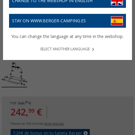
CHANGE TO THE WEBSHOP IN ENGLISH
STAY ON WWW.BERGER-CAMPING.ES
You can change the language at any time in the webshop.
SELECT ANOTHER LANGUAGE
00
PVP
308,
€
242,
€
99
Precios con IVA incluido
envío gratuito
7,29
€ de bonus en tu tarjeta Berger