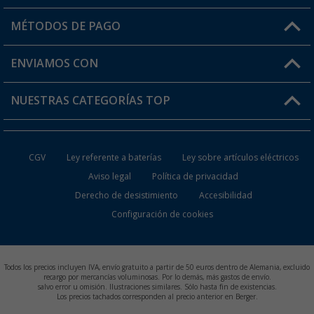
Mi cuenta
MÉTODOS DE PAGO
FAQ y Contacto
Mi lista de favoritos
Información de envío
ENVIAMOS CON
Tarjeta Berger Digital
Devoluciones
NUESTRAS CATEGORÍAS TOP
¿Dónde está mi pedido?
Accesorios caravanas y autocaravanas
Conviértete en distribuidor
CGV
Ley referente a baterías
Ley sobre artículos eléctricos
Inodoros de Camping
Aviso legal
Política de privacidad
Derecho de desistimiento
Accesibilidad
Muebles de Camping
Configuración de cookies
Neveras Portátiles
Aires Acondicionados
Todos los precios incluyen IVA, envío gratuito a partir de 50 euros dentro de Alemania, excluido
recargo por mercancías voluminosas. Por lo demás, más gastos de envío.
salvo error u omisión. Ilustraciones similares. Sólo hasta fin de existencias.
Baterías de Camping
Los precios tachados corresponden al precio anterior en Berger.