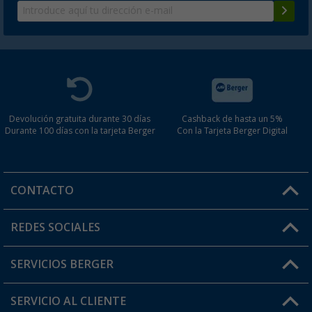
Devolución gratuita durante 30 días
Cashback de hasta un 5%
Durante 100 días con la tarjeta Berger
Con la Tarjeta Berger Digital
CONTACTO
Horario de atención al cliente:
REDES SOCIALES
Lun. - Vier.: 8:00 - 17:00
SERVICIOS BERGER
¿Tienes alguna duda?
SERVICIO AL CLIENTE
Conviértete en distribuidor