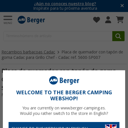
¿Aún no conoces nuestro blog?
Inspírate para tu próxima aventura
Recambios barbacoas Cadac
Placa de quemador con tapón de
goma Cadac para Grillo Chef - Cadac ref. 5600-SP007
Placa de quemador con tapón de goma
Cadac para Grillo Chef - Cadac ref. 5600-
SP007
WELCOME TO THE BERGER CAMPING
Nº de artículo 826671
WEBSHOP!
You are currently on www.berger-camping.es.
Would you rather switch to the store in English?