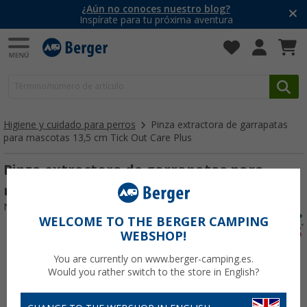
¿Aún no conoces nuestro blog?
Inspírate para tu próxima aventura
Higiene y cuidado para perros
Pinza extractora de garrapatas
para mascotas 13,5 cm Tick Out Care Plus
Pinza extractora de garrapatas para
mascotas 13,5 cm Tick Out Care Plus
Nº de artículo 774872
WELCOME TO THE BERGER CAMPING
WEBSHOP!
You are currently on www.berger-camping.es.
Would you rather switch to the store in English?