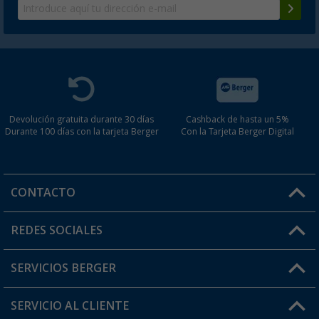
Devolución gratuita durante 30 días
Cashback de hasta un 5%
Durante 100 días con la tarjeta Berger
Con la Tarjeta Berger Digital
CONTACTO
Horario de atención al cliente:
REDES SOCIALES
Lun. - Vier.: 8:00 - 17:00
SERVICIOS BERGER
¿Tienes alguna duda?
SERVICIO AL CLIENTE
Conviértete en distribuidor