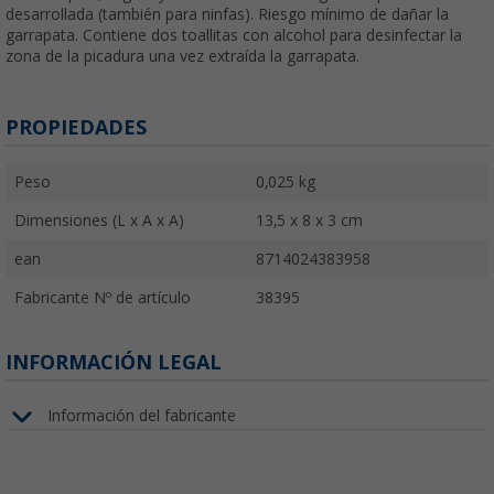
desarrollada (también para ninfas). Riesgo mínimo de dañar la
garrapata. Contiene dos toallitas con alcohol para desinfectar la
zona de la picadura una vez extraída la garrapata.
PROPIEDADES
Peso
0,025 kg
Dimensiones (L x A x A)
13,5 x 8 x 3 cm
ean
8714024383958
Fabricante Nº de artículo
38395
INFORMACIÓN LEGAL
Información del fabricante