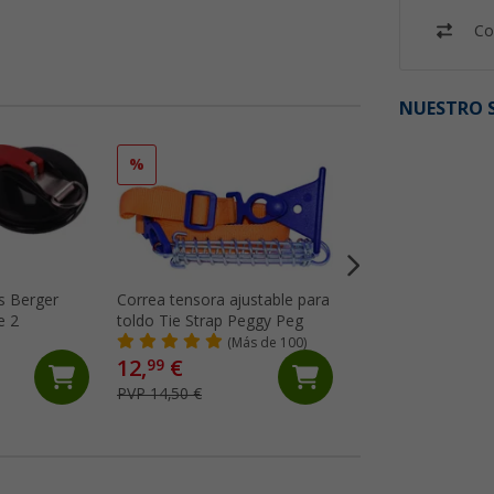
Co
NUESTRO S
%
%
s Berger
Correa tensora ajustable para
Barra de tensión 
e 2
toldo Tie Strap Peggy Peg
Omnistor 5200, 49
5002 Tension Raft
(Más de 100)
(99)
12,
€
46,
€
99
99
PVP 14,50 €
PVP 65,- €