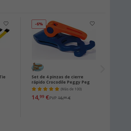
-6%
-6%
Tie
Set de 4 pinzas de cierre
Juego
rápido Crocodile Peggy Peg
toldo
Peg
(
Más de
100)
14,
€
99
PVP
16,
€
00
6,
99