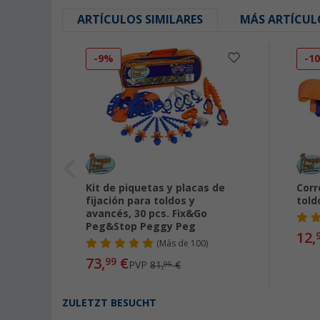
ARTÍCULOS SIMILARES
MÁS ARTÍCUL
-9%
-1
e
Kit de piquetas y placas de
Corr
fijación para toldos y
told
avancés, 30 pcs. Fix&Go
Peg&Stop Peggy Peg
12,
(
Más de
100)
73,
€
99
PVP
81,
€
95
ZULETZT BESUCHT