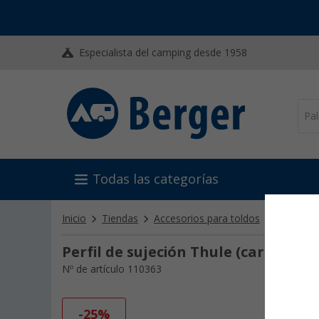
Especialista del camping desde 1958
Todas las categorías
Inicio
Tiendas
Accesorios para toldos
Tensores 
Perfil de sujeción Thule (carcasa de
Nº de artículo 110363
-25%