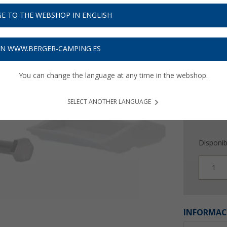
9,
99
E TO THE WEBSHOP IN ENGLISH
Precios con 
Recibe 
ON WWW.BERGER-CAMPING.ES
You can change the language at any time in the webshop.
SELECT ANOTHER LANGUAGE
Disponib
1
INFORMAC