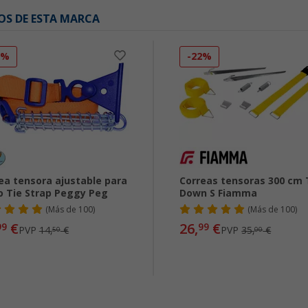
OS DE ESTA MARCA
0%
-22%
ea tensora ajustable para
Correas tensoras 300 cm 
o Tie Strap Peggy Peg
Down S Fiamma
(
Más de
100)
(
Más de
100)
€
26,
€
99
99
PVP
14,
€
PVP
35,
€
50
00