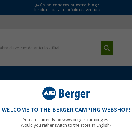
¿Aún no conoces nuestro blog?
Inspírate para tu próxima aventura
y anclaje
Perfil de sujeción Thule (carcasa del soporte)
l soporte)
WELCOME TO THE BERGER CAMPING WEBSHOP!
You are currently on www.berger-camping.es.
Would you rather switch to the store in English?
33
PVP
13,