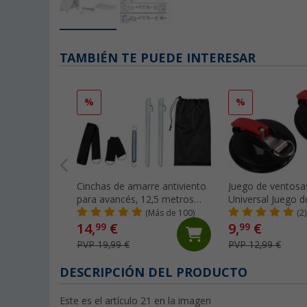
TAMBIÉN TE PUEDE INTERESAR
%
%
Cinchas de amarre antiviento
Juego de ventosa
para avancés, 12,5 metros
Universal Juego d
Berger
(Más de 100)
(2)
14,
€
9,
€
99
99
PVP 19,99 €
PVP 12,99 €
DESCRIPCIÓN DEL PRODUCTO
Este es el artículo 21 en la imagen