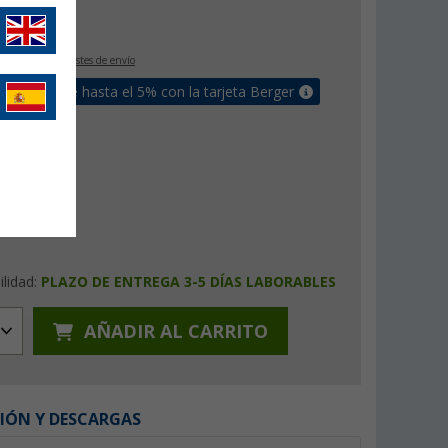
€
IVA incluido
+ Costes de envío
un bonus de hasta el 5% con la tarjeta Berger
ilidad:
PLAZO DE ENTREGA 3-5 DÍAS LABORABLES
AÑADIR AL CARRITO
IÓN Y DESCARGAS