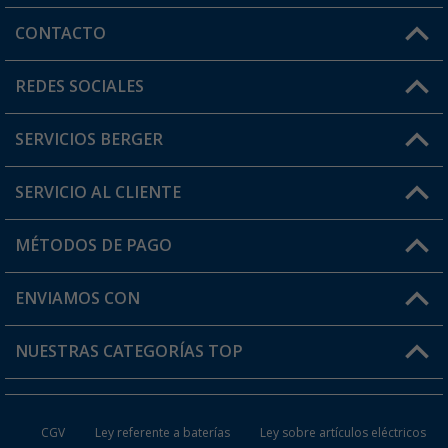
CONTACTO
Horario de atención al cliente:
REDES SOCIALES
Lun. - Vier.: 8:00 - 17:00
SERVICIOS BERGER
¿Tienes alguna duda?
SERVICIO AL CLIENTE
Conviértete en distribuidor
Mi cuenta
MÉTODOS DE PAGO
FAQ y Contacto
Mi lista de favoritos
Información de envío
ENVIAMOS CON
Tarjeta Berger Digital
Devoluciones
NUESTRAS CATEGORÍAS TOP
¿Dónde está mi pedido?
Accesorios caravanas y autocaravanas
Conviértete en distribuidor
CGV
Ley referente a baterías
Ley sobre artículos eléctricos