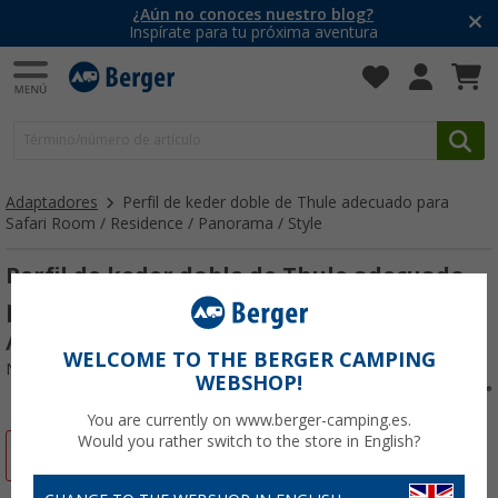
¿Aún no conoces nuestro blog?
Inspírate para tu próxima aventura
Adaptadores
Perfil de keder doble de Thule adecuado para
Safari Room / Residence / Panorama / Style
Perfil de keder doble de Thule adecuado
para Safari Room / Residence / Panorama
/ Style
WELCOME TO THE BERGER CAMPING
Nº de artículo 110283
WEBSHOP!
You are currently on www.berger-camping.es.
Would you rather switch to the store in English?
-36%