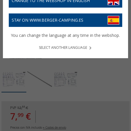
CHANGE TO THE WEBSHOP IN ENGLISH
STAY ON WWW.BERGER-CAMPING.ES
You can change the language at any time in the webshop.
SELECT ANOTHER LANGUAGE
61
PVP
12,
€
7,
€
99
Precios con IVA incluido
+ Costes de envío