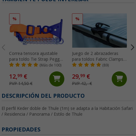
%
%
Correa tensora ajustable
Juego de 2 abrazaderas
para toldo Tie Strap Peggy
para toldos Fabric Clamps
Peg
Thule
(Más de 100)
(89)
12,
€
29,
€
99
99
PVP 14,50 €
PVP 42,- €
DESCRIPCIÓN DEL PRODUCTO
El perfil Keder doble de Thule (1m) se adapta a la Habitación Safari
/ Residencia / Panorama / Estilo de Thule
PROPIEDADES