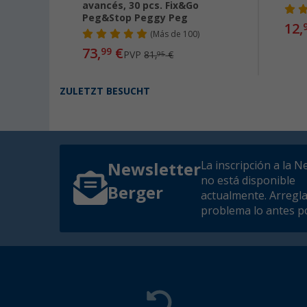
avancés, 30 pcs. Fix&Go
Peg&Stop Peggy Peg
12,
(
Más de
100)
73,
€
99
PVP
81,
€
95
ZULETZT BESUCHT
La inscripción a la N
Newsletter
no está disponible
Berger
actualmente. Arregl
problema lo antes po