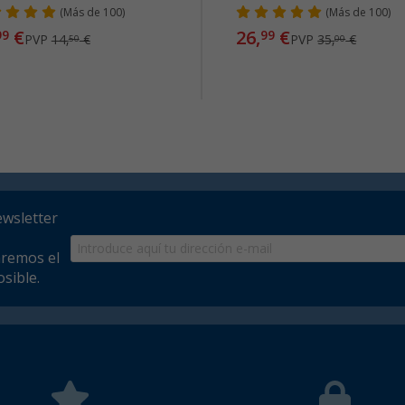
(
Más de
100)
(
Más de
100)
€
26,
€
99
99
PVP
14,
€
PVP
35,
€
50
00
ewsletter
aremos el
sible.