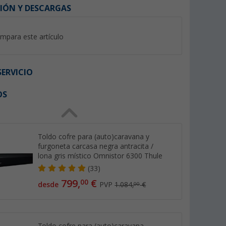
IÓN Y DESCARGAS
mpara este artículo
ERVICIO
OS
%
Toldo cofre para (auto)caravana y
furgoneta carcasa negra antracita /
lona gris místico Omnistor 6300 Thule
250 cm para
Juego de 2 abrazaderas para
Kit de piquetas y p
(33)
00, 5003,
toldos Fabric Clamps Thule
fijación para toldos
er G2 Thule
30 pcs. Fix&Go Pe
799,
€
00
(89)
(Más
desde
PVP
1.084,
€
00
Peggy Peg
29,
€
73,
€
99
99
PVP 42,- €
PVP 81,95 €
Toldo cofre para (auto)caravana