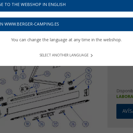
E TO THE WEBSHOP IN ENGLISH
108
ON WWW.BERGER-CAMPING.ES
Precios con 
3,24
€ d
You can change the language at any time in the webshop.
SELECT ANOTHER LANGUAGE
Disponib
LABORA
AVÍ