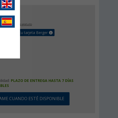
,
€
00
IVA incluido
envío gratuito
e bonus en tu tarjeta Berger
ilidad:
PLAZO DE ENTREGA HASTA 7 DÍAS
BLES
SAME CUANDO ESTÉ DISPONIBLE