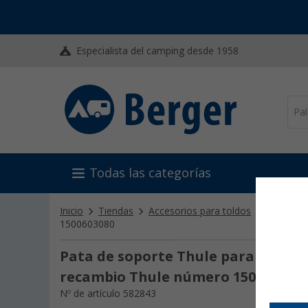
Especialista del camping desde 1958
Todas las categorías
Inicio
Tiendas
Accesorios para toldos
Tensores 
1500603080
Pata de soporte Thule para toldo Om
recambio Thule número 150060308
Nº de artículo 582843