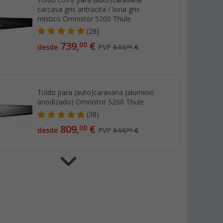
carcasa gris antracita / lona gris
místico Omnistor 5200 Thule
(28)
739,
€
00
desde
PVP
944,
€
00
Toldo para (auto)caravana (aluminio
anodizado) Omnistor 5200 Thule
(38)
809,
€
00
desde
PVP
944,
€
00
Toldo para (auto)caravana (blanco)
Omnistor 5200 Thule
(38)
729,
€
00
desde
PVP
839,
€
00