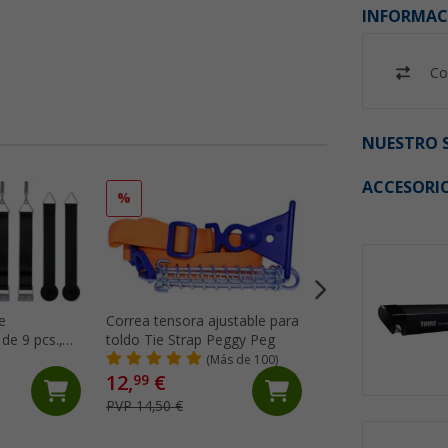
INFORMAC
Co
NUESTRO S
ACCESORI
%
%
e
Correa tensora ajustable para
Barra de tensión 
de 9 pcs.,
toldo Tie Strap Peggy Peg
Omnistor 5200, 49
 Thule
5002 Tension Raft
(Más de 100)
(99)
12,
€
46,
€
99
99
PVP 14,50 €
PVP 65,- €