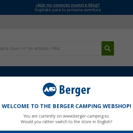
¿Aún no conoces nuestro blog?
Inspírate para tu próxima aventura
y anclaje
Pata de soporte Thule para toldo Omnistor 5200 3,0 - 3
WELCOME TO THE BERGER CAMPING WEBSHOP!
nistor 5200 3,0 - 3,15 metros - Pieza de
You are currently on www.berger-camping.es.
0
Would you rather switch to the store in English?