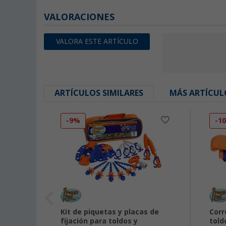
VALORACIONES
VALORA ESTE ARTÍCULO
ARTÍCULOS SIMILARES
MÁS ARTÍCUL
-9%
-1
e
Kit de piquetas y placas de
Corr
fijación para toldos y
told