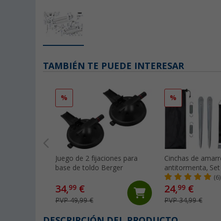
TAMBIÉN TE PUEDE INTERESAR
%
%
Juego de 2 fijaciones para
Cinchas de amarr
base de toldo Berger
antitormenta, Set 
Ideal para toldos
(6)
Omnistor, Berger
34,
€
24,
€
99
99
PVP 49,99 €
PVP 34,99 €
DESCRIPCIÓN DEL PRODUCTO