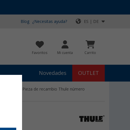
Blog
¿Necesitas ayuda?
ES | DE
Favoritos
Mi cuenta
Carrito
Novedades
OUTLET
,15 metros - Pieza de recambio Thule número