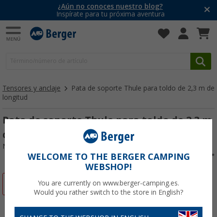
¿Aún no conoces nuestro blog?
Inspírate para tu próxima aventura
Tensores y anclaje
Pata de soporte Thule para toldo de 2,3 m de
longitud
Pata de soporte Thule para toldo de 2,3 m
de longitud
Nº de artículo 110163
WELCOME TO THE BERGER CAMPING
WEBSHOP!
-5%
You are currently on www.berger-camping.es.
Would you rather switch to the store in English?