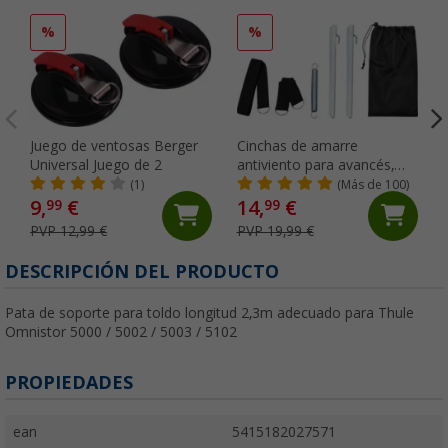
%
%
Juego de ventosas Berger
Cinchas de amarre
Universal Juego de 2
antiviento para avancés,
12,5 metros Berger
(1)
(Más de 100)
9,
€
14,
€
99
99
PVP 12,99 €
PVP 19,99 €
DESCRIPCIÓN DEL PRODUCTO
Pata de soporte para toldo longitud 2,3m adecuado para Thule
Omnistor 5000 / 5002 / 5003 / 5102
PROPIEDADES
ean
5415182027571