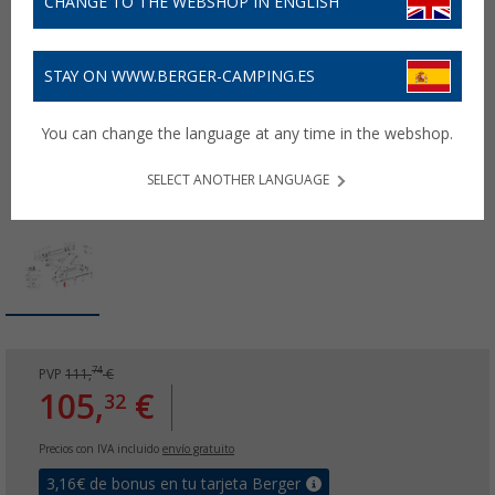
CHANGE TO THE WEBSHOP IN ENGLISH
STAY ON WWW.BERGER-CAMPING.ES
You can change the language at any time in the webshop.
SELECT ANOTHER LANGUAGE
74
PVP
111,
€
105,
€
32
Precios con IVA incluido
envío gratuito
3,16
€ de bonus en tu tarjeta Berger