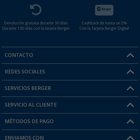
Devolución gratuita durante 30 días
Cashback de hasta un 5%
Durante 100 días con la tarjeta Berger
Con la Tarjeta Berger Digital
CONTACTO
Horario de atención al cliente:
REDES SOCIALES
Lun. - Vier.: 8:00 - 17:00
SERVICIOS BERGER
¿Tienes alguna duda?
SERVICIO AL CLIENTE
Conviértete en distribuidor
Mi cuenta
MÉTODOS DE PAGO
FAQ y Contacto
Mi lista de favoritos
Información de envío
ENVIAMOS CON