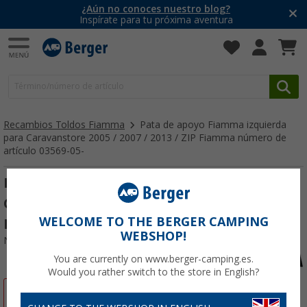
¿Aún no conoces nuestro blog?
Inspírate para tu próxima aventura
Recambios Toldos Fiamma
Pata de apoyo Fiamma izquierda
para Caravanstore 2005 / 2007 / 2013 / ZIP Fiamma número de
artículo 03569-05-
Pata de apoyo Fiamma izquierda para
Caravanstore 2005 / 2007 / 2013 / ZIP
WELCOME TO THE BERGER CAMPING
Fiamma número de artículo 03569-05-
WEBSHOP!
Nº de artículo 135637
You are currently on www.berger-camping.es.
Would you rather switch to the store in English?
-21%