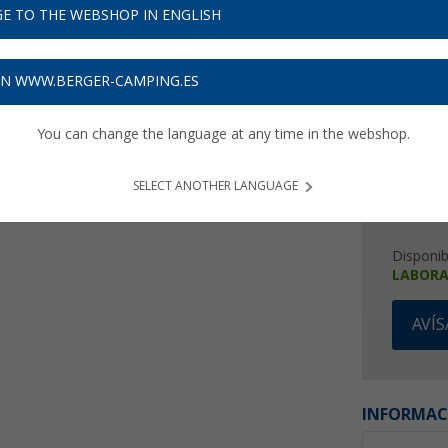
4,
E TO THE WEBSHOP IN ENGLISH
Precios con 
Recibe 
ON WWW.BERGER-CAMPING.ES
You can change the language at any time in the webshop.
SELECT ANOTHER LANGUAGE
Disponib
LABORA
AVÍ
INFORMAC