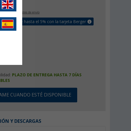
€
IVA incluido
+ Costes de envío
un bonus de hasta el 5% con la tarjeta Berger
ilidad:
PLAZO DE ENTREGA HASTA 7 DÍAS
BLES
SAME CUANDO ESTÉ DISPONIBLE
IÓN Y DESCARGAS