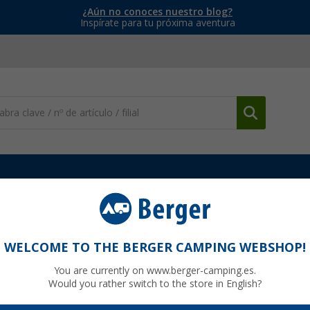
¿Aún no conoces nuestro blog?
Inspírate para tu próxima aventura
hetford
Recambios inodoros Thetford
Pasador de bisagra Thet
WELCOME TO THE BERGER CAMPING WEBSHOP!
You are currently on www.berger-camping.es.
Would you rather switch to the store in English?
95