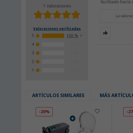
facilitado hacía 
1 Valoraciones
La valora
Valoraciones verificadas
5
100 %
4
0 %
3
0 %
2
0 %
1
0 %
ARTÍCULOS SIMILARES
MÁS ARTÍCUL
-20%
-2