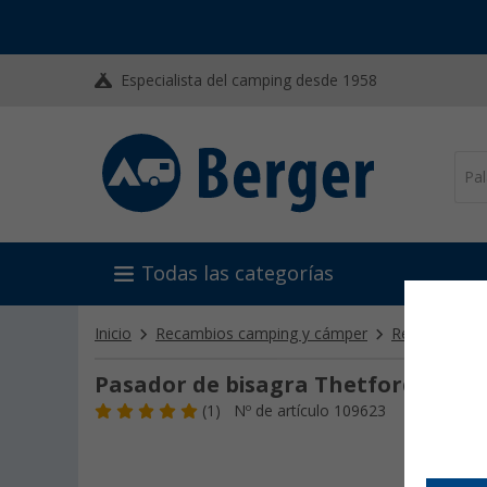
Especialista del camping desde 1958
Todas las categorías
Inicio
Recambios camping y cámper
Recambios T
Pasador de bisagra Thetford
(1)
Nº de artículo 109623