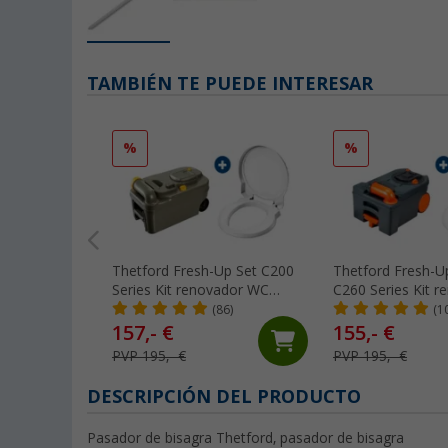
TAMBIÉN TE PUEDE INTERESAR
%
%
Thetford Fresh-Up Set C200
Thetford Fresh-U
Series Kit renovador WC
C260 Series Kit 
Casette
Casette
(86)
(1
157,- €
155,- €
PVP 195,- €
PVP 195,- €
DESCRIPCIÓN DEL PRODUCTO
Pasador de bisagra Thetford, pasador de bisagra