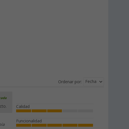
Fecha
Ordenar por:
icada
cto.
Calidad
Funcionalidad
bía