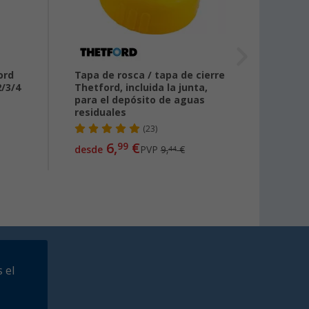
ord
Tapa de rosca / tapa de cierre
Inodo
2/3/4
Thetford, incluida la junta,
servi
para el depósito de aguas
349 x
residuales
(23)
75,
99
6,
€
99
desde
PVP
9,
€
44
 el