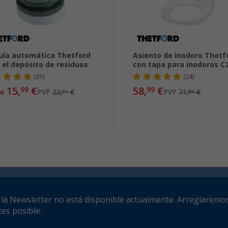
ula automática Thetford
Asiento de inodoro Thetf
 el depósito de residuos
con tapa para inodoros C
(25)
(24)
15,
€
58,
€
99
99
e
PVP
22,
€
PVP
71,
€
01
86
a la Newsletter no está disponible actualmente. Arreglaremos
es posible.