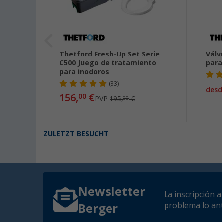
tford
Thetford Fresh-Up Set Serie
Válv
ng 3 A
C500 Juego de tratamiento
para
para inodoros
(33)
desd
156,
€
00
PVP
195,
€
00
ZULETZT BESUCHT
Newsletter
La inscripción 
problema lo ant
Berger