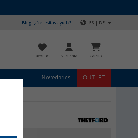
Blog
¿Necesitas ayuda?
ES | DE
Favoritos
Mi cuenta
Carrito
Novedades
OUTLET
ford