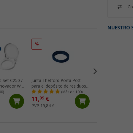
Co
NUESTRO S
%
%
p Set C250 /
Junta Thetford Porta Potti
Bomba de repuest
renovador WC
para el depósito de residuos
para C2 / C200 / 
o el casete del inodoro
00)
(Más de 100)
(57)
11,
€
49,
€
99
99
PVP 15,84 €
PVP 64,87 €