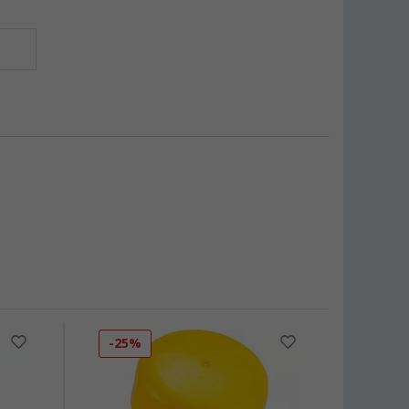
-25%
-10