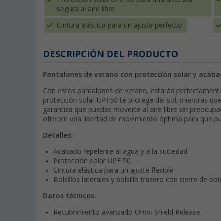
segura al aire libre
Cintura elástica para un ajuste perfecto
DESCRIPCIÓN DEL PRODUCTO
Pantalones de verano con protección solar y acaba
Con estos pantalones de verano, estarás perfectamente 
protección solar UPF50 te protege del sol, mientras que
garantiza que puedas moverte al aire libre sin preocupaci
ofrecen una libertad de movimiento óptima para que pu
Detalles:
Acabado repelente al agua y a la suciedad
Protección solar UPF 50
Cintura elástica para un ajuste flexible
Bolsillos laterales y bolsillo trasero con cierre de bo
Datos técnicos:
Recubrimiento avanzado Omni-Shield Release