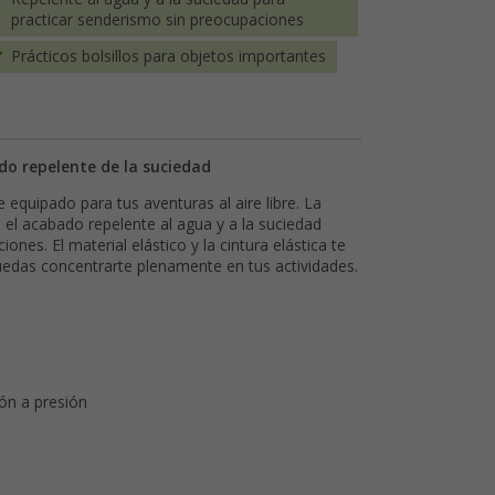
practicar senderismo sin preocupaciones
Prácticos bolsillos para objetos importantes
do repelente de la suciedad
equipado para tus aventuras al aire libre. La
 el acabado repelente al agua y a la suciedad
ones. El material elástico y la cintura elástica te
edas concentrarte plenamente en tus actividades.
tón a presión