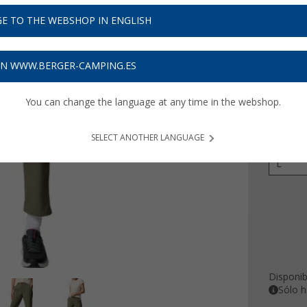
64,
9
E TO THE WEBSHOP IN ENGLISH
Precios con 
Recibe 
ON WWW.BERGER-CAMPING.ES
You can change the language at any time in the webshop.
Color
SELECT ANOTHER LANGUAGE
Tamaño
L
Disponib
Sólo h