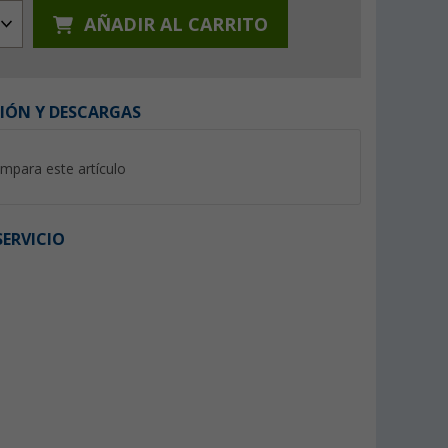
AÑADIR AL CARRITO
IÓN Y DESCARGAS
%
%
mpara este artículo
ERVICIO
utmeer
Ankerglut Ankerglutsonne
Mountain Guide Lim
chaqueta patchwork señora
Chaqueta de lluvia 
damas y caballeros
(1)
(41)
29,
€
19,
€
95
95
PVP 59,95 €
PVP 39,95 €