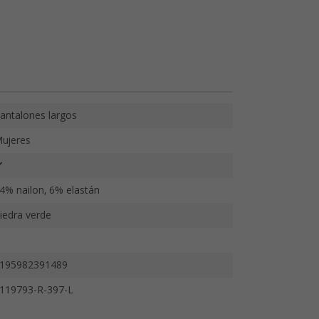
antalones largos
ujeres
4% nailon, 6% elastán
iedra verde
195982391489
119793-R-397-L