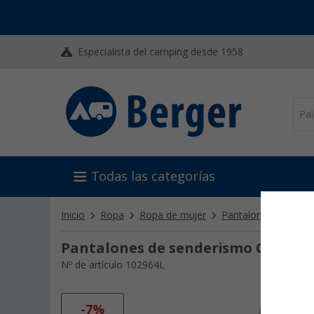
Especialista del camping desde 1958
Todas las categorías
Inicio
Ropa
Ropa de mujer
Pantalones, faldas y
Pantalones de senderismo Columbi
Nº de artículo 102964L
-7%