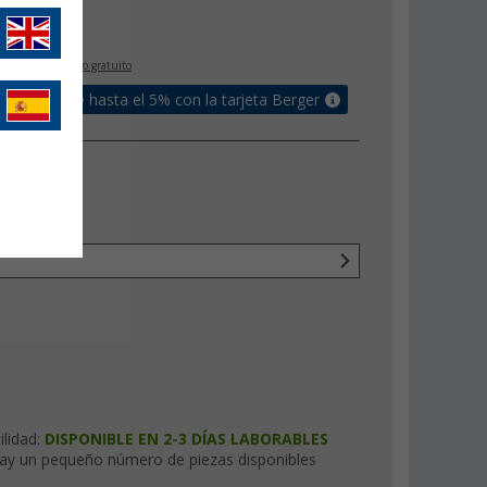
€
5
IVA incluido
envío gratuito
un bonus de hasta el 5% con la tarjeta Berger
ilidad:
DISPONIBLE EN 2-3 DÍAS LABORABLES
ay un pequeño número de piezas disponibles