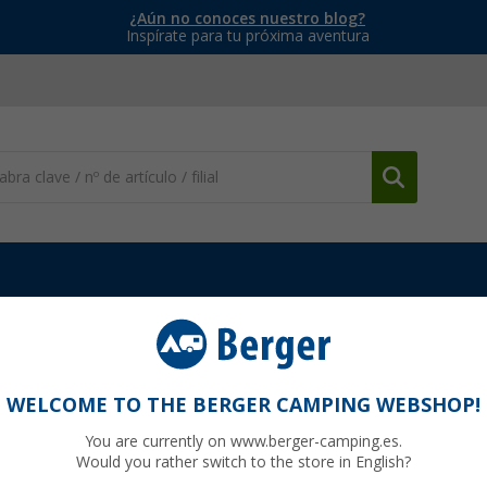
¿Aún no conoces nuestro blog?
Inspírate para tu próxima aventura
 vestidos
Pantalones de senderismo Columbia Cedar Crest para m
a Cedar Crest para mujer
WELCOME TO THE BERGER CAMPING WEBSHOP!
You are currently on www.berger-camping.es.
Would you rather switch to the store in English?
00
PVP
70,