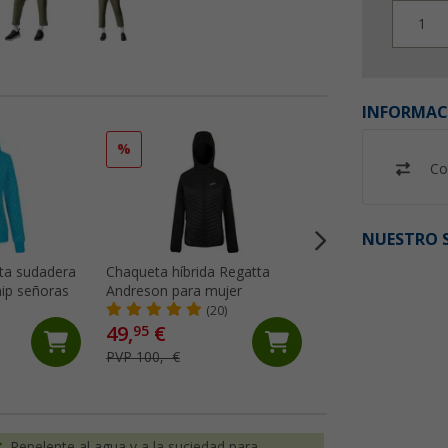
1
INFORMAC
%
%
Co
NUESTRO S
ta sudadera
Chaqueta híbrida Regatta
Ankerglut Ankergl
hip señoras
Andreson para mujer
abrigo de mujer
(20)
(12)
49,
€
39,
€
95
95
PVP 100,- €
PVP 119,95 €
Repelente al agua y a la suciedad para