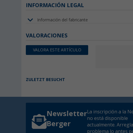
INFORMACIÓN LEGAL
Información del fabricante
VALORACIONES
VALORA ESTE ARTÍCULO
ZULETZT BESUCHT
La inscripción a la N
Newsletter
no está disponible
Berger
actualmente. Arregl
problema lo antes po