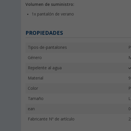
Volumen de suministro:
1x pantalón de verano
PROPIEDADES
Tipos-de-pantalones
P
Género
M
Repelente al agua
Material
9
Color
P
Tamaño
L
ean
0
Fabricante Nº de artículo
2