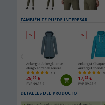
TAMBIÉN TE PUEDE INTERESAR
%
%
Ankerglut Ankerglutbrise
Ankerglut Chaque
abrigo softshell señora
Ankerglut friends
(51)
(8)
29,
€
17,
€
95
95
PVP 99,95 €
PVP 59,95 €
DETALLES DEL PRODUCTO
Protección solar UPF 50 para una diversión