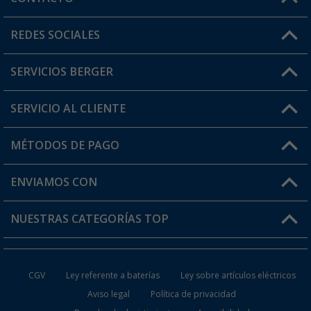
Horario de atención al cliente:
REDES SOCIALES
Lun. - Vier.: 8:00 - 17:00
SERVICIOS BERGER
¿Tienes alguna duda?
SERVICIO AL CLIENTE
Conviértete en distribuidor
Mi cuenta
MÉTODOS DE PAGO
FAQ y Contacto
Mi lista de favoritos
Información de envío
ENVIAMOS CON
Tarjeta Berger Digital
Devoluciones
NUESTRAS CATEGORÍAS TOP
¿Dónde está mi pedido?
Accesorios caravanas y autocaravanas
Conviértete en distribuidor
CGV
Ley referente a baterías
Ley sobre artículos eléctricos
Inodoros de Camping
Aviso legal
Política de privacidad