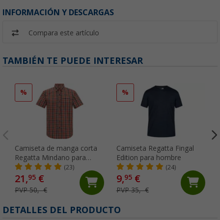
INFORMACIÓN Y DESCARGAS
Compara este artículo
TAMBIÉN TE PUEDE INTERESAR
%
%
Camiseta de manga corta
Camiseta Regatta Fingal
Regatta Mindano para
Edition para hombre
hombre
(23)
(24)
21,
€
9,
€
95
95
PVP 50,- €
PVP 35,- €
DETALLES DEL PRODUCTO