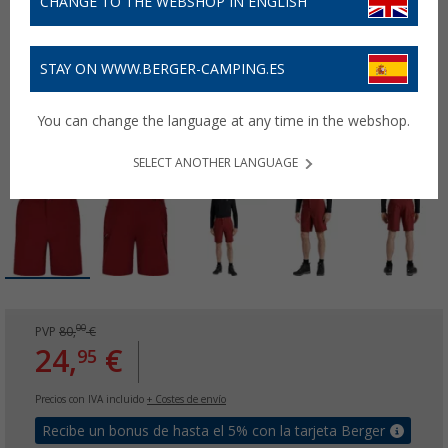
CHANGE TO THE WEBSHOP IN ENGLISH
STAY ON WWW.BERGER-CAMPING.ES
You can change the language at any time in the webshop.
SELECT ANOTHER LANGUAGE
00
PVP
80,
€
24,
€
95
Precios con IVA incluido
+ Costes de envío
Recibe un bonus de hasta el 5% con la tarjeta Berger