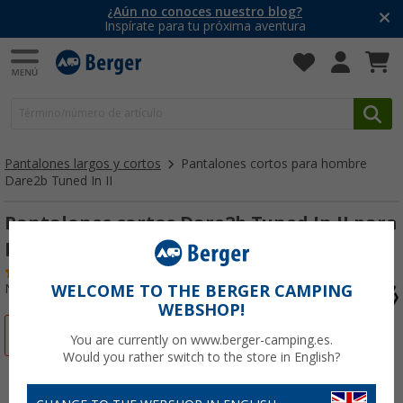
¿Aún no conoces nuestro blog?
Inspírate para tu próxima aventura
Pantalones largos y cortos
Pantalones cortos para hombre
Dare2b Tuned In II
Pantalones cortos Dare2b Tuned In II para
hombre
(2)
Nº de artículo 52813256
WELCOME TO THE BERGER CAMPING
WEBSHOP!
-68%
You are currently on www.berger-camping.es.
Would you rather switch to the store in English?