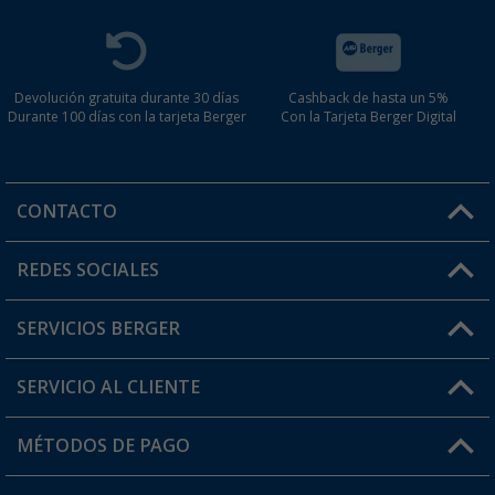
Devolución gratuita durante 30 días
Cashback de hasta un 5%
Durante 100 días con la tarjeta Berger
Con la Tarjeta Berger Digital
CONTACTO
Horario de atención al cliente:
REDES SOCIALES
Lun. - Vier.: 8:00 - 17:00
SERVICIOS BERGER
¿Tienes alguna duda?
SERVICIO AL CLIENTE
Conviértete en distribuidor
Mi cuenta
MÉTODOS DE PAGO
FAQ y Contacto
Mi lista de favoritos