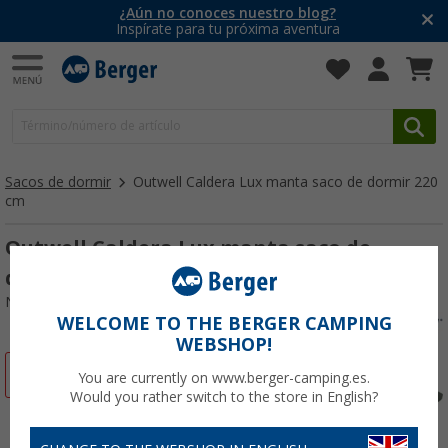
¿Aún no conoces nuestro blog?
Inspírate para tu próxima aventura
Sacos de dormir
Outwell Caldera Lux manta saco de dormir 220
cm
Outwell Caldera Lux manta saco de
dormir 220 cm
Nº de artículo 410008
WELCOME TO THE BERGER CAMPING
WEBSHOP!
-26%
You are currently on www.berger-camping.es.
Would you rather switch to the store in English?