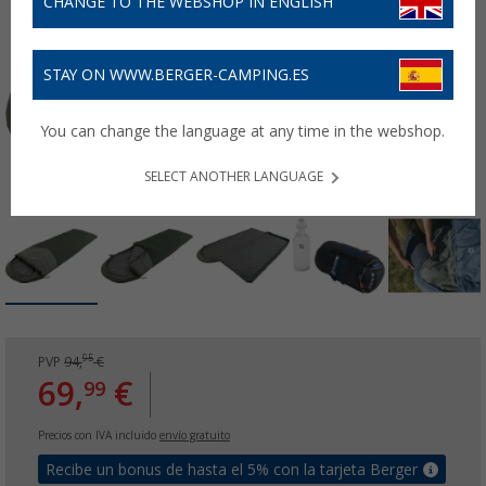
CHANGE TO THE WEBSHOP IN ENGLISH
STAY ON WWW.BERGER-CAMPING.ES
You can change the language at any time in the webshop.
SELECT ANOTHER LANGUAGE
95
PVP
94,
€
69,
€
99
Precios con IVA incluido
envío gratuito
Recibe un bonus de hasta el 5% con la tarjeta Berger