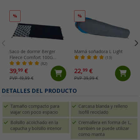
%
%
Saco de dormir Berger
Mamá soñadora L Light
Fleece Comfort 100G
(13)
Blanket
(82)
39,
€
22,
€
99
99
PVP 49,99 €
PVP 39,99 €
DETALLES DEL PRODUCTO
Tamaño compacto para
Carcasa blanda y relleno
viajar con poco espacio
Isofill reciclado
Bolsillo acolchado en la
Cremallera en forma de L,
capucha y bolsillo interior
también se puede utilizar
como manta