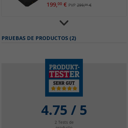
199,
€
00
PVP
299,
€
00
PRUEBAS DE PRODUCTOS (2)
Soporte deslizante para nevera 75 litros M
149,
€
00
PVP
199,
€
00
Soporte deslizante para nevera RMC40 y M
99,
€
99
PVP
179,
€
00
4.75
/ 5
2
Tests de
producto