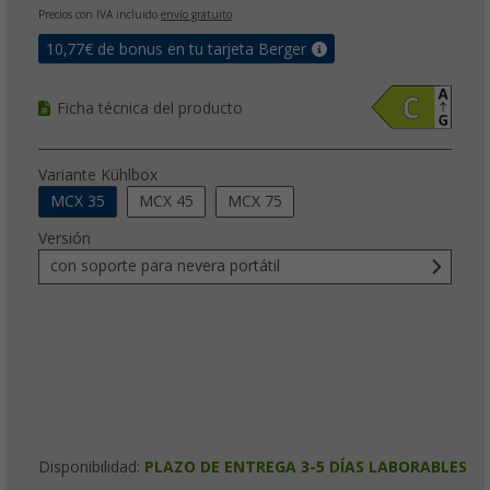
Precios con IVA incluido
envío gratuito
10,77
€ de bonus en tu tarjeta Berger
Ficha técnica del producto
Variante Kühlbox
MCX 35
MCX 45
MCX 75
Versión
con soporte para nevera portátil
Disponibilidad:
PLAZO DE ENTREGA 3-5 DÍAS LABORABLES