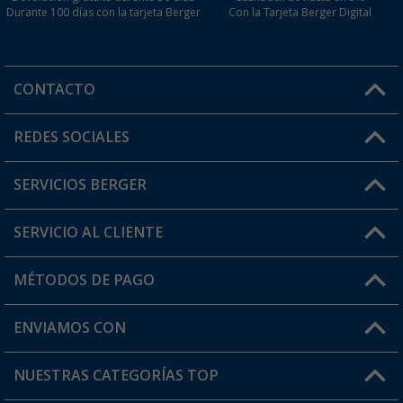
Durante 100 días con la tarjeta Berger
Con la Tarjeta Berger Digital
CONTACTO
Horario de atención al cliente:
REDES SOCIALES
Lun. - Vier.: 8:00 - 17:00
SERVICIOS BERGER
¿Tienes alguna duda?
SERVICIO AL CLIENTE
Conviértete en distribuidor
Mi cuenta
MÉTODOS DE PAGO
FAQ y Contacto
Mi lista de favoritos
Información de envío
ENVIAMOS CON
Tarjeta Berger Digital
Devoluciones
NUESTRAS CATEGORÍAS TOP
¿Dónde está mi pedido?