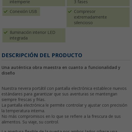
intemperie
3 fases
Conexión USB
Compresor
extremadamente
silencioso
Iluminación interior LED
integrada
DESCRIPCIÓN DEL PRODUCTO
Una auténtica obra maestra en cuanto a funcionalidad y
diseño
Nuestra nevera portátil con pantalla electrónica establece nuevos
estándares para garantizar que sus aventuras se mantengan
siempre frescas y frías.
La pantalla electrónica le permite controlar y ajustar con precisión
la temperatura interna.
No más compromisos en lo que se refiere a la frescura de sus
alimentos. Su viaje, su control.
La apertura flexible de la puerta por ambos lados ofrece una