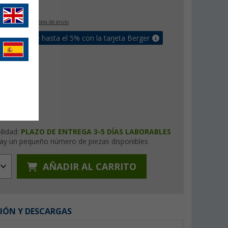
€
9
IVA incluido
+ Costes de envío
un bonus de hasta el 5% con la tarjeta Berger
ilidad:
PLAZO DE ENTREGA 3-5 DÍAS LABORABLES
ay un pequeño número de piezas disponibles
AÑADIR AL CARRITO
IÓN Y DESCARGAS