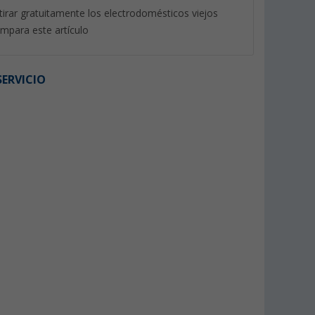
tirar gratuitamente los electrodomésticos viejos
mpara este artículo
ERVICIO
%
Dometic
Piñón Dometic y clip de
Tapa del congelado
retención
bisagra Dometic
(10)
(3)
14,
€
99
29,
€
99
PVP 16,99 €