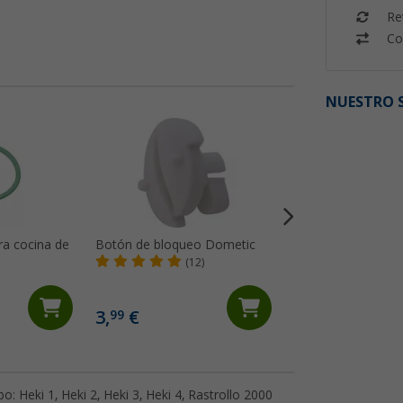
Re
Co
NUESTRO S
ra cocina de
Botón de bloqueo Dometic
Cúpula de cristal 
(12)
(8)
3,
€
115,- €
99
 Heki 1, Heki 2, Heki 3, Heki 4, Rastrollo 2000