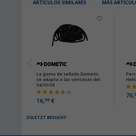
ARTÍCULOS SIMILARES
MÁS ARTÍCUL
c para
La goma de sellado Dometic
Pers
tz gris
se adapta a las ventanas del
Heki
S4/S5/S6
(2)
76,
16,
€
99
ZULETZT BESUCHT