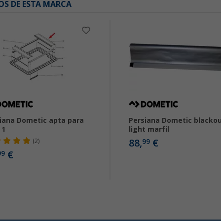
OS DE ESTA MARCA
iana Dometic apta para
Persiana Dometic blacko
 1
light marfil
88,
€
(2)
99
€
99