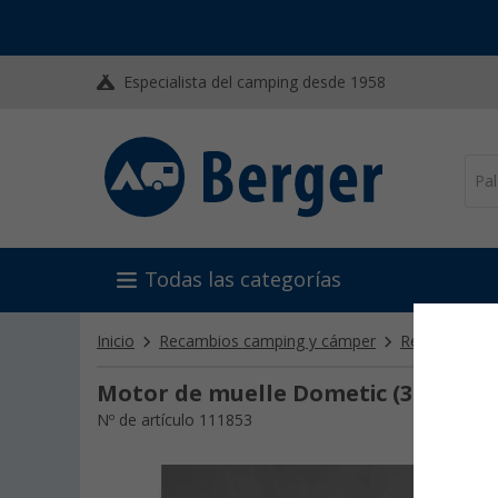
Especialista del camping desde 1958
Todas las categorías
Inicio
Recambios camping y cámper
Recambios D
Motor de muelle Dometic (360mm)
Nº de artículo 111853