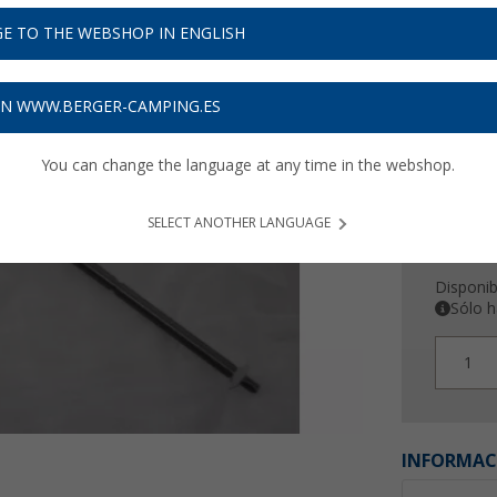
17,
9
E TO THE WEBSHOP IN ENGLISH
Precios con 
Recibe 
ON WWW.BERGER-CAMPING.ES
You can change the language at any time in the webshop.
SELECT ANOTHER LANGUAGE
Disponib
Sólo h
1
INFORMAC