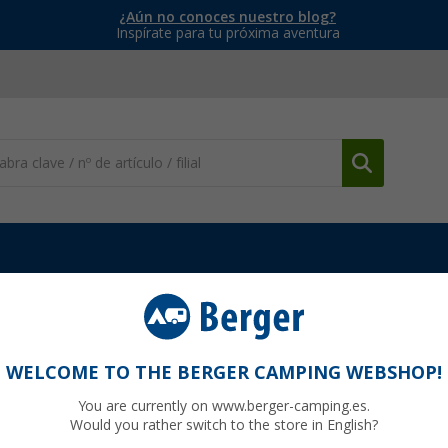
¿Aún no conoces nuestro blog?
Inspírate para tu próxima aventura
ometic
Recambios ventanas Dometic
Motor de muelle Dometi
WELCOME TO THE BERGER CAMPING WEBSHOP!
You are currently on www.berger-camping.es.
Would you rather switch to the store in English?