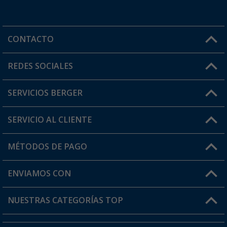
CONTACTO
Horario de atención al cliente:
REDES SOCIALES
Lun. - Vier.: 8:00 - 17:00
SERVICIOS BERGER
¿Tienes alguna duda?
SERVICIO AL CLIENTE
Conviértete en distribuidor
Mi cuenta
MÉTODOS DE PAGO
FAQ y Contacto
Mi lista de favoritos
Información de envío
ENVIAMOS CON
Tarjeta Berger Digital
Devoluciones
NUESTRAS CATEGORÍAS TOP
¿Dónde está mi pedido?