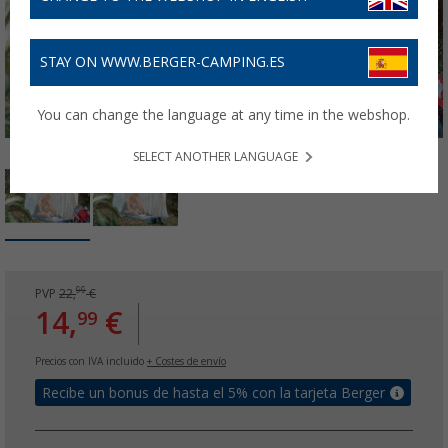
STAY ON WWW.BERGER-CAMPING.ES
You can change the language at any time in the webshop.
SELECT ANOTHER LANGUAGE
99
PVP
22,
€
14,
€
99
Precios con IVA incluido
+ Costes de envío
Recibe un bonus de hasta el 5% con la tarjeta Berger