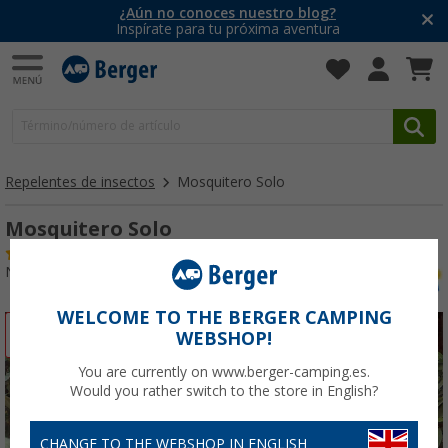
¿Aún no conoces nuestro blog?
Inspírate para tu próxima aventura
Repelentes de insectos
Mosquitero Solo
Mosquitero Solo
(6)
Nº de artículo 459610
WELCOME TO THE BERGER CAMPING
-34%
WEBSHOP!
You are currently on www.berger-camping.es.
Would you rather switch to the store in English?
CHANGE TO THE WEBSHOP IN ENGLISH