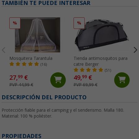
TAMBIÉN TE PUEDE INTERESAR
%
%
Mosquitera Tarantula
Tienda antimosquitos para
catre Berger
(16)
(51)
27,
€
49,
€
99
99
PVP 44,99 €
PVP 69,99 €
DESCRIPCIÓN DEL PRODUCTO
Protección fiable para el camping y el senderismo. Malla 180.
Material: 100 % poliéster.
PROPIEDADES