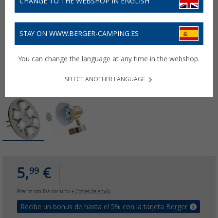
CHANGE TO THE WEBSHOP IN ENGLISH
STAY ON WWW.BERGER-CAMPING.ES
You can change the language at any time in the webshop.
SELECT ANOTHER LANGUAGE
5,
€
99
Precios con IVA incluido
+ Costes de envío
Recibe un bonus de hasta el 5% con la tarjeta Berger