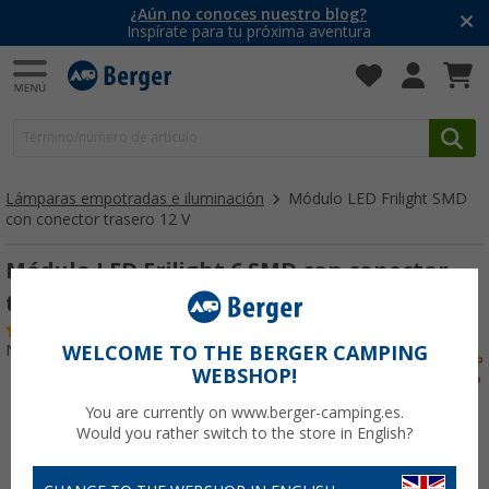
¿Aún no conoces nuestro blog?
Inspírate para tu próxima aventura
Lámparas empotradas e iluminación
Módulo LED Frilight SMD
con conector trasero 12 V
Módulo LED Frilight 6 SMD con conector
trasero 12 V / 1,33 W
(4)
Nº de artículo 207790
WELCOME TO THE BERGER CAMPING
WEBSHOP!
You are currently on www.berger-camping.es.
Would you rather switch to the store in English?