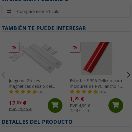
Compara este artículo
TAMBIÉN TE PUEDE INTERESAR
%
%
Juego de 2 luces
Estorfer E 396 Relleno para
magnéticas debajo del
molduras de PVC, ancho 12
armario con sensor de
mm, vendido al metro,
(4)
(46)
movimiento Nivaria 20
rojo/blanco
1,
€
99
12,
€
99
Berger
PVP 4,99 €
PVP 17,99 €
(1,
99
€ / 1 m²)
(
DETALLES DEL PRODUCTO