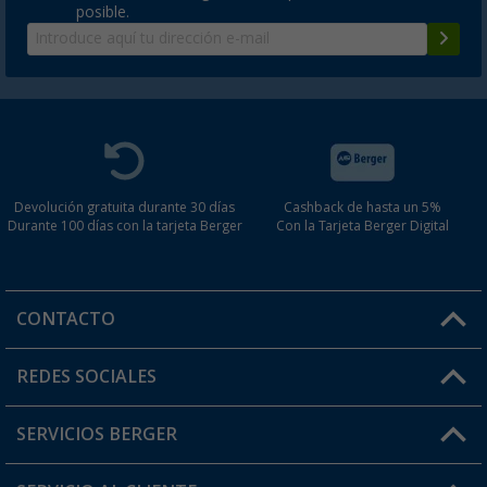
posible.
Devolución gratuita durante 30 días
Cashback de hasta un 5%
Durante 100 días con la tarjeta Berger
Con la Tarjeta Berger Digital
CONTACTO
Horario de atención al cliente:
REDES SOCIALES
Lun. - Vier.: 8:00 - 17:00
SERVICIOS BERGER
¿Tienes alguna duda?