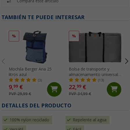
Compara este artículo
TAMBIÉN TE PUEDE INTERESAR
%
%
Mochila Berger Aria 25
Bolsa de transporte y
litros azul
almacenamiento universal
Berger para cuatro sillas
(3)
(13)
9,
€
22,
€
99
99
PVP 29,99 €
PVP 34,99 €
DETALLES DEL PRODUCTO
100% nylon reciclado
Repelente al agua
Versátil
Fácil