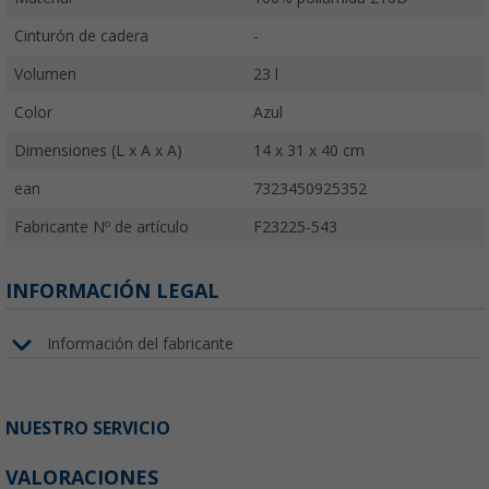
Cinturón de cadera
-
Volumen
23 l
Color
Azul
Dimensiones (L x A x A)
14 x 31 x 40 cm
ean
7323450925352
Fabricante Nº de artículo
F23225-543
INFORMACIÓN LEGAL
Información del fabricante
NUESTRO SERVICIO
VALORACIONES