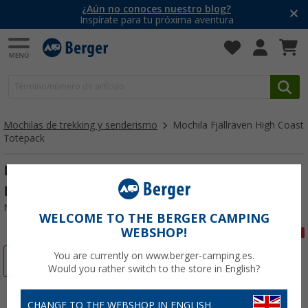
¿Aún no conoces nuestro blog?
Inspírate para tu próxima aventura
Mochilas de trekking y senderismo
Mochila Fjällräven High Coast
Totepack
Mochila Fjällräven High Coast Totepack
Dawn Azul
Nº de artículo 679935
WELCOME TO THE BERGER CAMPING
WEBSHOP!
You are currently on www.berger-camping.es.
-17%
Would you rather switch to the store in English?
CHANGE TO THE WEBSHOP IN ENGLISH