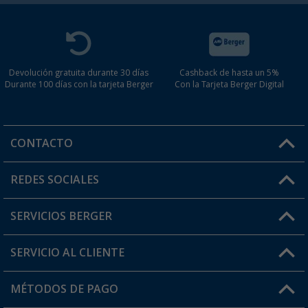
Devolución gratuita durante 30 días
Cashback de hasta un 5%
Durante 100 días con la tarjeta Berger
Con la Tarjeta Berger Digital
CONTACTO
Horario de atención al cliente:
REDES SOCIALES
Lun. - Vier.: 8:00 - 17:00
SERVICIOS BERGER
¿Tienes alguna duda?
SERVICIO AL CLIENTE
Conviértete en distribuidor
Mi cuenta
MÉTODOS DE PAGO
FAQ y Contacto