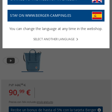
STAY ON WWW.BERGER-CAMPING.ES
You can change the language at any time in the webshop.
SELECT ANOTHER LANGUAGE
95
PVP
109,
€
90,
€
99
Precios con IVA incluido
envío gratuito
Recibe un bonus de hasta el 5% con la tarjeta Berger