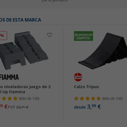
¡Sé el primero!
OS DE ESTA MARCA
8%
s niveladoras juego de 2
Calzo Tripus
l Up Fiamma
(
Más de
100)
(
Más de
100)
€
3,
€
99
99
PVP
35,
€
desde
50