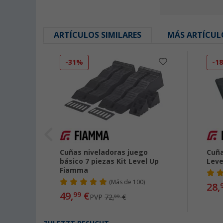
ARTÍCULOS SIMILARES
MÁS ARTÍCUL
-31%
-1
o de 2
Cuñas niveladoras juego
Cuña
básico 7 piezas Kit Level Up
Leve
Fiamma
(
Más de
100)
28,
49,
€
99
PVP
72,
€
99