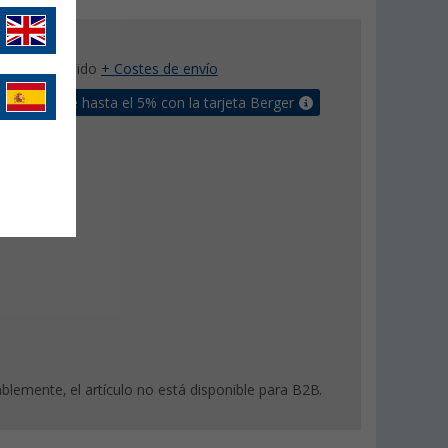
con IVA incluido
+ Costes de envío
un bonus de hasta el 5% con la tarjeta Berger
lemente, el artículo no está disponible para B2B.