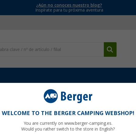
¿Aún no conoces nuestro blog?
Inspírate para tu próxima aventura
tocaravanas
Megasat LNB para el sistema de satélite Traveller-Ma
lite Traveller-Man 1 / 2 / 3 - Megasat pieza
WELCOME TO THE BERGER CAMPING WEBSHOP!
You are currently on www.berger-camping.es.
Would you rather switch to the store in English?