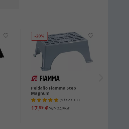
-20%
-19
Peldaño Fiamma Step
Cuñas
Magnum
Thule
(
Más de
100)
17,
€
39,
99
99
PVP
22,
€
70