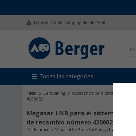
Especialista del camping desde 1958
Todas las categorías
Inicio
Caravaning
Accesorios para caravanas y au
4200023
Megasat LNB para el sistema de saté
de recambio número 4200023
Nº de artículo MegasatLNBfuerSatAnlageTravell654549