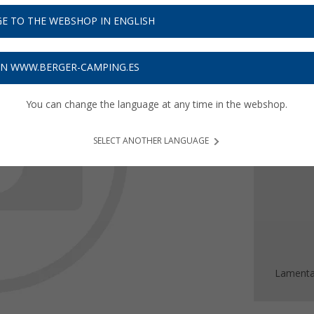
E TO THE WEBSHOP IN ENGLISH
0,
€
00
Precios 
ON WWW.BERGER-CAMPING.ES
Recibe 
You can change the language at any time in the webshop.
SELECT ANOTHER LANGUAGE
Lamentab