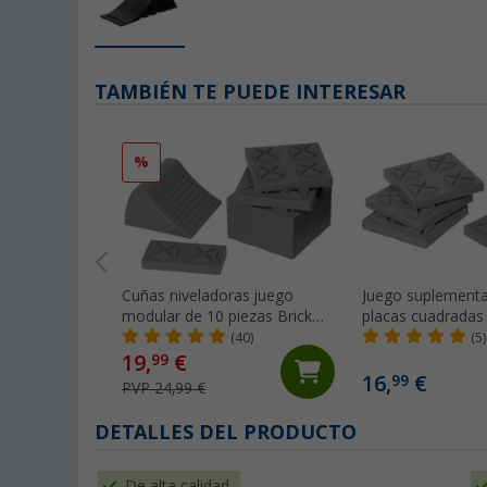
TAMBIÉN TE PUEDE INTERESAR
%
Cuñas niveladoras juego
Juego suplementa
modular de 10 piezas Brick
placas cuadradas
Leveler Berger
niveladoras Squar
(40)
(5)
Berger
19,
€
99
16,
€
99
PVP 24,99 €
DETALLES DEL PRODUCTO
De alta calidad