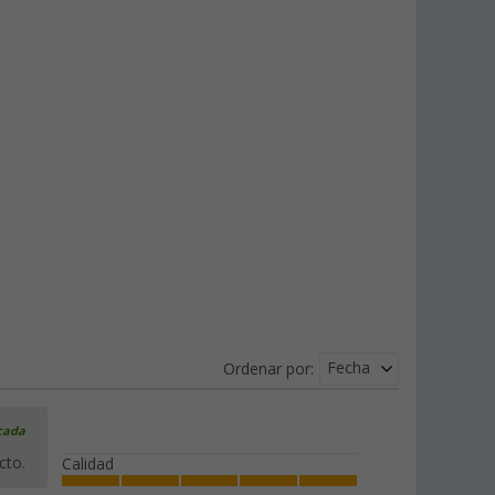
(8)
1.224,
€
00
PVP
1.349,
€
00
Fecha
Ordenar por:
icada
cto.
Calidad