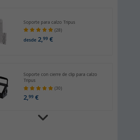
Soporte para calzo Tripus
(28)
2,
€
99
desde
Soporte con cierre de clip para calzo
Tripus
(30)
2,
€
99
Truma Go2 ayuda de maniobra para
caravanas de un eje / semiautomática