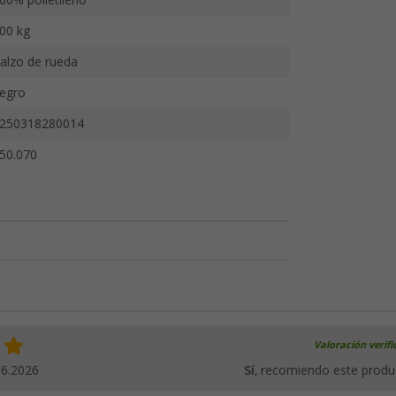
00% polietileno
00 kg
alzo de rueda
egro
250318280014
50.070
Valoración verif
06.2026
Sí
, recomiendo este produ