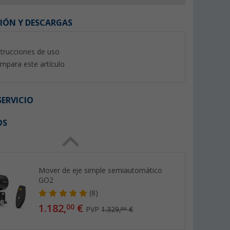
IÓN Y DESCARGAS
strucciones de uso
mpara este artículo
%
ERVICIO
OS
levador
Escalón doble Berger
Escalón doble pleg
icos de
(auto)caravana neg
(41)
per 2.0
aluminio AluStep D
(20)
24,
€
99
Mover de eje simple semiautomático
69,
€
99
GO2
PVP 29,99 €
(8)
1.182,
€
00
PVP
1.329,
€
00