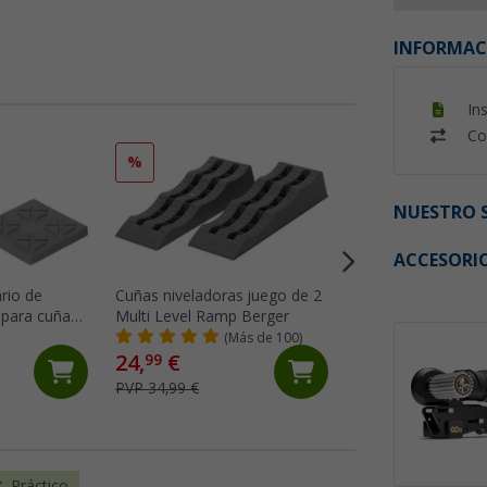
INFORMAC
In
Co
%
%
NUESTRO S
ACCESORI
rio de
Cuñas niveladoras juego de 2
Cojín neumático e
 para cuñas
Multi Level Ramp Berger
hasta 6t y neumát
e Plates
hasta 30,5 cm Cam
(Más de 100)
(69)
Flat-Jack
24,
€
130,- €
99
PVP 34,99 €
PVP 149,- €
Práctico