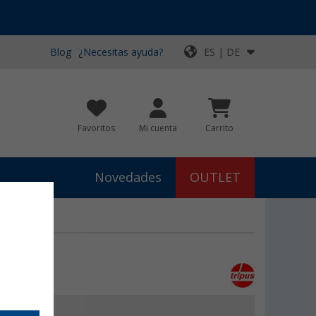
Blog
¿Necesitas ayuda?
ES | DE
Favoritos
Mi cuenta
Carrito
Novedades
OUTLET