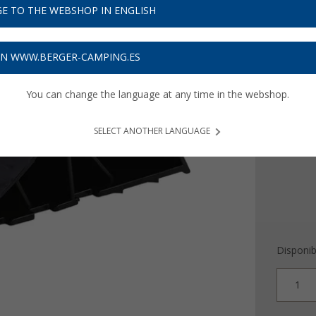
3,
99
E TO THE WEBSHOP IN ENGLISH
Precios con 
Recibe 
ON WWW.BERGER-CAMPING.ES
You can change the language at any time in the webshop.
Color
SELECT ANOTHER LANGUAGE
Disponib
1