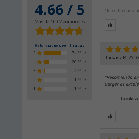
4.66 / 5
No se ha dado nin
Más de 100 Valoraciones
Valoraciones verificadas
5
74 %
Lukasz K.
25.0
4
20 %
3
4 %
"Recomiendo enc
2
1 %
Berger es excel
1
1 %
La valora