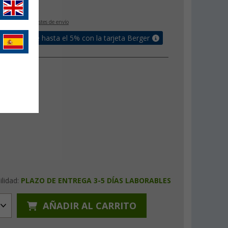
€
IVA incluido
+ Costes de envío
un bonus de hasta el 5% con la tarjeta Berger
ilidad:
PLAZO DE ENTREGA 3-5 DÍAS LABORABLES
AÑADIR AL CARRITO