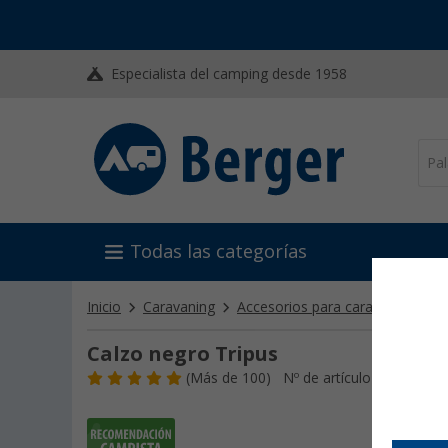
Especialista del camping desde 1958
Todas las categorías
Inicio
Caravaning
Accesorios para caravanas y au
Calzo negro Tripus
(
Más de
100)
Nº de artículo 201060