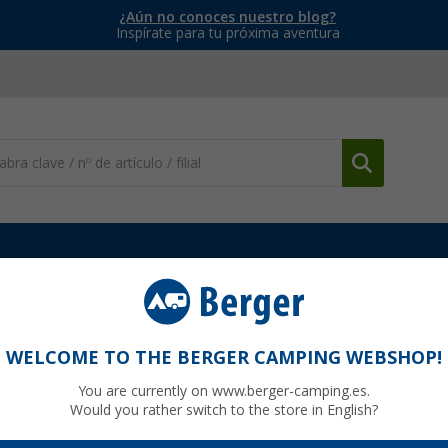
¿Aún no conoces nuestro blog?
Inspírate para tu próxima aventura
tocaravanas
Calzos y cuñas niveladoras
Calzo Tripus
WELCOME TO THE BERGER CAMPING WEBSHOP!
You are currently on www.berger-camping.es.
Would you rather switch to the store in English?