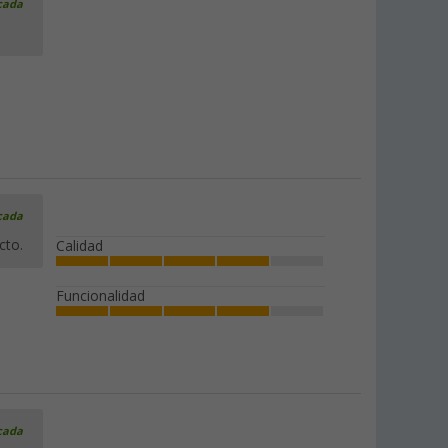
icada
icada
cto.
Calidad
Funcionalidad
icada