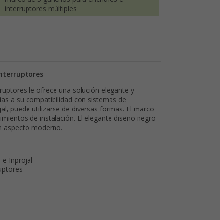
interruptores múltiples
nterruptores
uptores le ofrece una solución elegante y
ias a su compatibilidad con sistemas de
al, puede utilizarse de diversas formas. El marco
dimientos de instalación. El elegante diseño negro
un aspecto moderno.
 e Inprojal
uptores