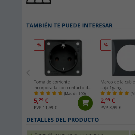
TAMBIÉN TE PUEDE INTERESAR
%
%
Toma de corriente
Marco de la cubie
incorporada con contacto de
caja 1gang
puesta a tierra antracita
(Más de 100)
(M
5,
€
2,
€
29
99
PVP 11,99 €
PVP 3,99 €
DETALLES DEL PRODUCTO
Compatible con varios sistemas de