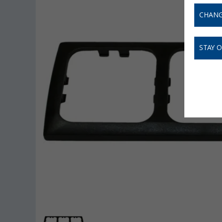
CHANG
STAY 