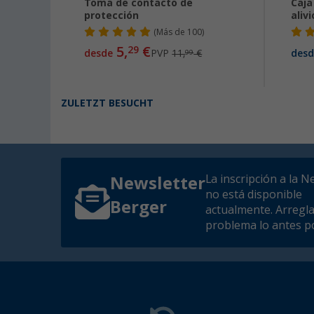
Berker
Toma de contacto de
Caja
protección
aliv
(
Más de
100)
5,
€
29
€
desde
PVP
11,
€
desd
99
ZULETZT BESUCHT
La inscripción a la N
Newsletter
no está disponible
Berger
actualmente. Arregl
problema lo antes po