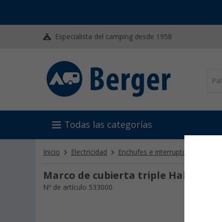
Especialista del camping desde 1958
Todas las categorías
Inicio
Electricidad
Enchufes e interruptores
Inte
Marco de cubierta triple Haba para
Nº de artículo 533000