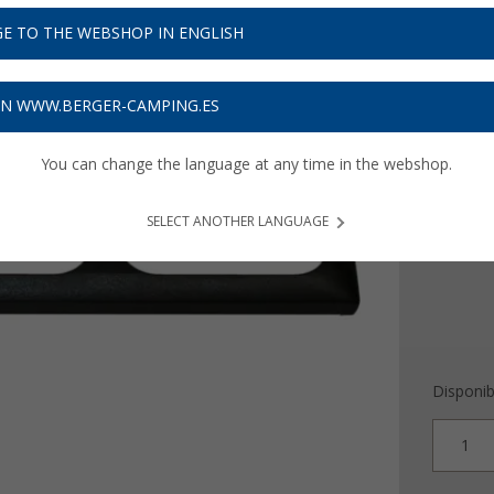
6,
99
E TO THE WEBSHOP IN ENGLISH
Precios con 
Recibe 
ON WWW.BERGER-CAMPING.ES
Color
You can change the language at any time in the webshop.
SELECT ANOTHER LANGUAGE
Disponib
1