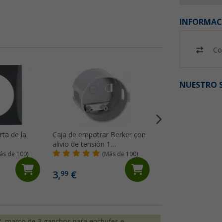
INFORMAC
Co
%
NUESTRO S
rta de la
Caja de empotrar Berker con
Marco de la cubier
alivio de tensión 1
Berker con tapa ab
compartimento gris claro
plana
ás de 100)
(Más de 100)
(92)
4,
€
99
3,
€
99
PVP 7,50 €
marco de 3 ganchos para enchufes e