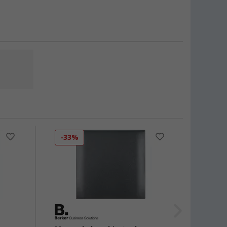
-33%
-12