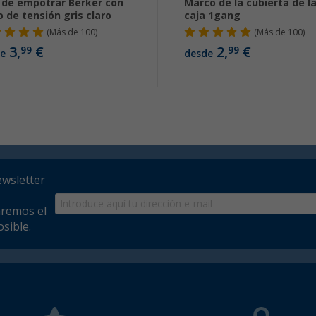
 de empotrar Berker con
Marco de la cubierta de l
io de tensión gris claro
caja 1gang
(
Más de
100)
(
Más de
100)
3,
€
2,
€
99
99
e
desde
ewsletter
aremos el
sible.