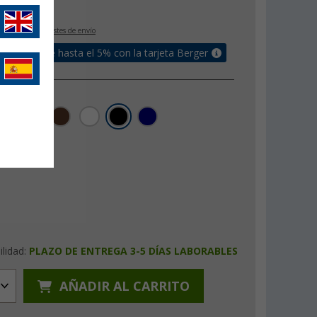
€
IVA incluido
+ Costes de envío
un bonus de hasta el 5% con la tarjeta Berger
ilidad:
PLAZO DE ENTREGA 3-5 DÍAS LABORABLES
AÑADIR AL CARRITO