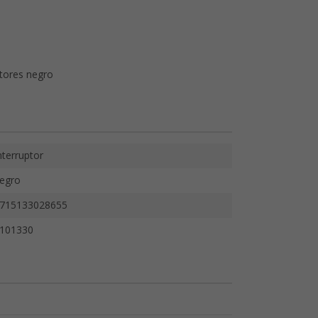
ptores negro
nterruptor
egro
715133028655
101330