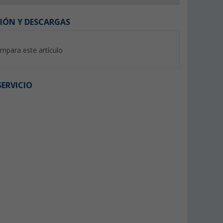
IÓN Y DESCARGAS
mpara este artículo
ERVICIO
ta de
Toma de corriente HABA para
Marco de cubierta
atible
caravana C-Line 230 V
(3)
antracita
(5)
6,
€
2,
€
99
99