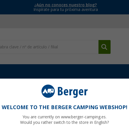
¿Aún no conoces nuestro blog?
Inspírate para tu próxima aventura
rruptores y marcos de enchufes
Marco de cubierta triple Haba para
 interruptor de toma de corriente
WELCOME TO THE BERGER CAMPING WEBSHOP!
You are currently on www.berger-camping.es.
Would you rather switch to the store in English?