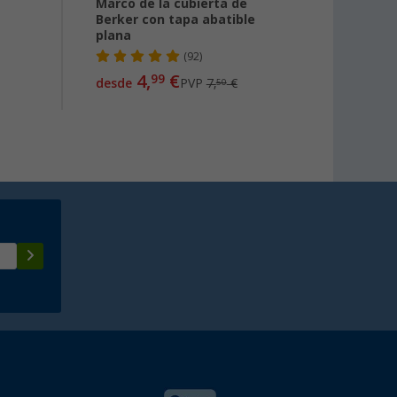
a
Marco de la cubierta de
Tapa 
Berker con tapa abatible
plana
(92)
6,
99
4,
€
99
desde
PVP
7,
€
50