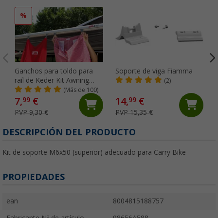
%
Ganchos para toldo para
Soporte de viga Fiamma
raíl de Keder Kit Awning
(2)
Hangers Fiamma
(Más de 100)
7,
€
14,
€
99
99
PVP 9,30 €
PVP 15,35 €
DESCRIPCIÓN DEL PRODUCTO
Kit de soporte M6x50 (superior) adecuado para Carry Bike
PROPIEDADES
ean
8004815188757
Fabricante Nº de artículo
98656A588