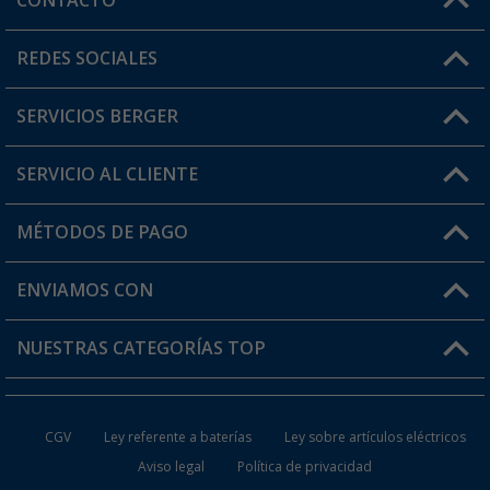
CONTACTO
Horario de atención al cliente:
REDES SOCIALES
Lun. - Vier.: 8:00 - 17:00
SERVICIOS BERGER
¿Tienes alguna duda?
SERVICIO AL CLIENTE
Conviértete en distribuidor
Mi cuenta
MÉTODOS DE PAGO
FAQ y Contacto
Mi lista de favoritos
Información de envío
ENVIAMOS CON
Tarjeta Berger Digital
Devoluciones
NUESTRAS CATEGORÍAS TOP
¿Dónde está mi pedido?
Accesorios caravanas y autocaravanas
Conviértete en distribuidor
CGV
Ley referente a baterías
Ley sobre artículos eléctricos
Inodoros de Camping
Aviso legal
Política de privacidad