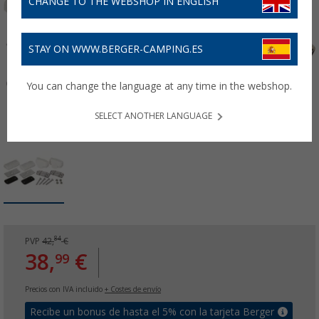
CHANGE TO THE WEBSHOP IN ENGLISH
STAY ON WWW.BERGER-CAMPING.ES
You can change the language at any time in the webshop.
SELECT ANOTHER LANGUAGE
84
PVP
42,
€
38,
€
99
Precios con IVA incluido
+ Costes de envío
Recibe un bonus de hasta el 5% con la tarjeta Berger