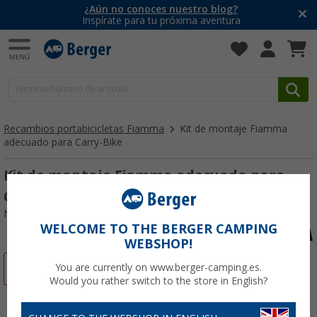
¿Aún no conoces nuestro blog?
Inspírate para tu próxima aventura
Recambios portabicicletas Fiamma
Kit de montaje Fiamma
adecuado para Carry-Bike
Kit de montaje Fiamma adecuado para
Carry-Bike
Nº de artículo 104834
WELCOME TO THE BERGER CAMPING
WEBSHOP!
-8%
You are currently on www.berger-camping.es.
Would you rather switch to the store in English?