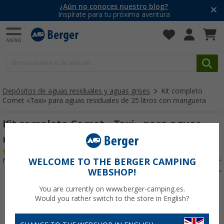
¿Aún no conoces nuestro blog?
Inspírate para tu próxima aventura
Depósitos de aguas residuales y aguas grises
Kit completo
Comet «Taxi» para aguas residuales de 25 litros con manguera
Kit completo Comet «Taxi» para aguas
residuales de 25 litros con manguera
(71)
Nº de artículo 128750
WELCOME TO THE BERGER CAMPING
WEBSHOP!
You are currently on www.berger-camping.es.
Would you rather switch to the store in English?