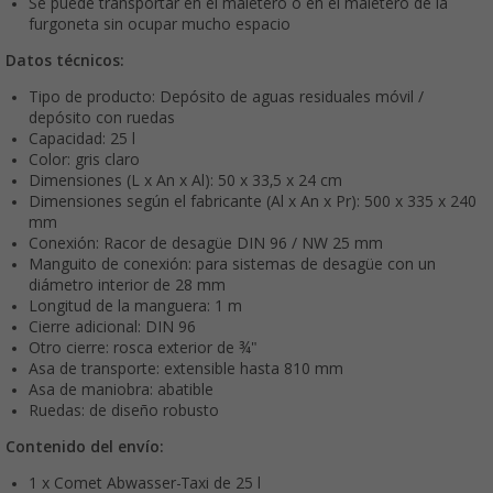
Se puede transportar en el maletero o en el maletero de la
furgoneta sin ocupar mucho espacio
Datos técnicos:
Tipo de producto: Depósito de aguas residuales móvil /
depósito con ruedas
Capacidad: 25 l
Color: gris claro
Dimensiones (L x An x Al): 50 x 33,5 x 24 cm
Dimensiones según el fabricante (Al x An x Pr): 500 x 335 x 240
mm
Conexión: Racor de desagüe DIN 96 / NW 25 mm
Manguito de conexión: para sistemas de desagüe con un
diámetro interior de 28 mm
Longitud de la manguera: 1 m
Cierre adicional: DIN 96
Otro cierre: rosca exterior de ¾"
Asa de transporte: extensible hasta 810 mm
Asa de maniobra: abatible
Ruedas: de diseño robusto
Contenido del envío:
1 x Comet Abwasser-Taxi de 25 l