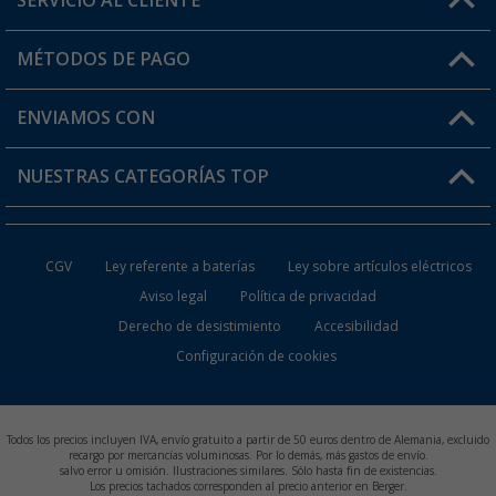
SERVICIO AL CLIENTE
Conviértete en distribuidor
Mi cuenta
MÉTODOS DE PAGO
FAQ y Contacto
Mi lista de favoritos
Información de envío
ENVIAMOS CON
Tarjeta Berger Digital
Devoluciones
NUESTRAS CATEGORÍAS TOP
¿Dónde está mi pedido?
Accesorios caravanas y autocaravanas
Conviértete en distribuidor
CGV
Ley referente a baterías
Ley sobre artículos eléctricos
Inodoros de Camping
Aviso legal
Política de privacidad
Derecho de desistimiento
Accesibilidad
Muebles de Camping
Configuración de cookies
Neveras Portátiles
Aires Acondicionados
Todos los precios incluyen IVA, envío gratuito a partir de 50 euros dentro de Alemania, excluido
recargo por mercancías voluminosas. Por lo demás, más gastos de envío.
salvo error u omisión. Ilustraciones similares. Sólo hasta fin de existencias.
Baterías de Camping
Los precios tachados corresponden al precio anterior en Berger.