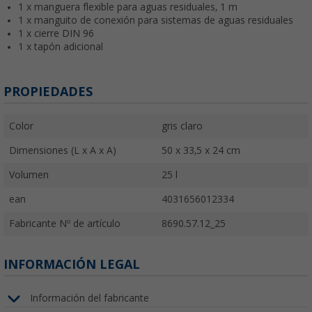
1 x manguera flexible para aguas residuales, 1 m
1 x manguito de conexión para sistemas de aguas residuales
1 x cierre DIN 96
1 x tapón adicional
PROPIEDADES
Color
gris claro
Dimensiones (L x A x A)
50 x 33,5 x 24 cm
Volumen
25 l
ean
4031656012334
Fabricante Nº de artículo
8690.57.12_25
INFORMACIÓN LEGAL
Información del fabricante