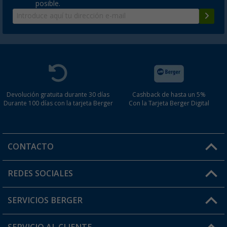
posible.
Devolución gratuita durante 30 días
Cashback de hasta un 5%
Durante 100 días con la tarjeta Berger
Con la Tarjeta Berger Digital
CONTACTO
Horario de atención al cliente:
REDES SOCIALES
Lun. - Vier.: 8:00 - 17:00
SERVICIOS BERGER
¿Tienes alguna duda?