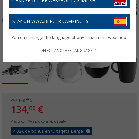
CHANGE TO THE WEBSHOP IN ENGLISH
STAY ON WWW.BERGER-CAMPING.ES
You can change the language at any time in the webshop.
SELECT ANOTHER LANGUAGE
50
PVP
178,
€
134,
€
00
Precios con IVA incluido
envío gratuito
4,02
€ de bonus en tu tarjeta Berger