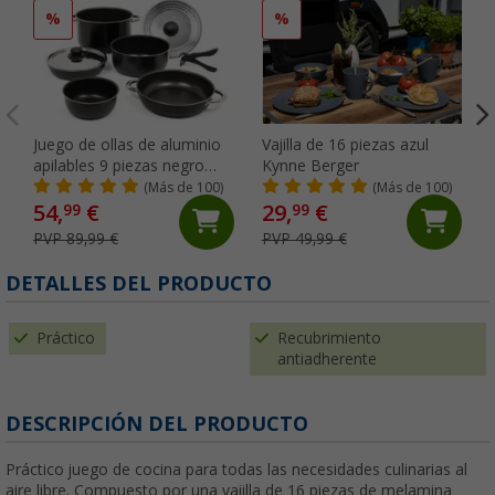
%
%
Juego de ollas de aluminio
Vajilla de 16 piezas azul
apilables 9 piezas negro
Kynne Berger
Berger
(Más de 100)
(Más de 100)
54,
€
29,
€
99
99
PVP 89,99 €
PVP 49,99 €
DETALLES DEL PRODUCTO
Práctico
Recubrimiento
antiadherente
DESCRIPCIÓN DEL PRODUCTO
Práctico juego de cocina para todas las necesidades culinarias al
aire libre. Compuesto por una vajilla de 16 piezas de melamina