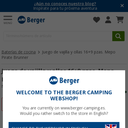
¿Aún no conoces nuestro blog?
Inspírate para tu próxima aventura
Baterías de cocina
Juego de vajilla y ollas 16+9 pzas. Mepo
Pirate Brunner
Juego de vajilla y ollas 16+9 pzas. Mepo
Pirate Brunner
Nº de artículo 352062
WELCOME TO THE BERGER CAMPING
WEBSHOP!
-24%
You are currently on www.berger-camping.es.
Would you rather switch to the store in English?