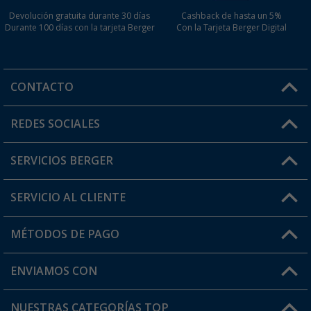
Devolución gratuita durante 30 días
Cashback de hasta un 5%
Durante 100 días con la tarjeta Berger
Con la Tarjeta Berger Digital
CONTACTO
Horario de atención al cliente:
REDES SOCIALES
Lun. - Vier.: 8:00 - 17:00
SERVICIOS BERGER
¿Tienes alguna duda?
SERVICIO AL CLIENTE
Conviértete en distribuidor
Mi cuenta
MÉTODOS DE PAGO
FAQ y Contacto
Mi lista de favoritos
Información de envío
ENVIAMOS CON
Tarjeta Berger Digital
Devoluciones
NUESTRAS CATEGORÍAS TOP