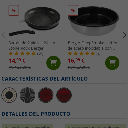
%
%
Sartén de 2 piezas 24 cm
Berger DeepSmoke sartén
Stone Rock Berger
de acero inoxidable con
revestimiento cerámico Ø
(45)
(4)
24 cm
14,
€
16,
€
99
99
PVP 25,99 €
PVP 20,99 €
CARACTERÍSTICAS DEL ARTÍCULO
DETALLES DEL PRODUCTO
Lavable en lavavajillas
Apropiado para productos