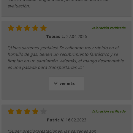
desde
PVP
25,
€
evaluación.
Valoración verificada
Juego de ollas de aluminio 6 pzas. Stone R
Tobias L.
27.04.2026
(7)
"¡Unas sartenes geniales! Se calientan muy rápido en el
26,
€
99
PVP
44,
€
99
hornillo de gas, tienen un recubrimiento fantástico y se
limpian en un santiamén. Además, el mango desmontable
es una pasada para transportarlas :D"
ver más
Minisartén recubierta 14,3 cm 400 ml Eggo
(1)
6,
€
99
PVP
9,
€
99
Valoración verificada
Patric V.
16.02.2023
"Super precio/prestaciones, las sartenes son