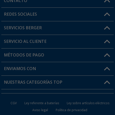
CONTACTO
Horario de atención al cliente:
REDES SOCIALES
Lun. - Vier.: 8:00 - 17:00
SERVICIOS BERGER
¿Tienes alguna duda?
SERVICIO AL CLIENTE
Conviértete en distribuidor
Mi cuenta
MÉTODOS DE PAGO
FAQ y Contacto
Mi lista de favoritos
Información de envío
ENVIAMOS CON
Tarjeta Berger Digital
Devoluciones
NUESTRAS CATEGORÍAS TOP
¿Dónde está mi pedido?
Accesorios caravanas y autocaravanas
Conviértete en distribuidor
CGV
Ley referente a baterías
Ley sobre artículos eléctricos
Inodoros de Camping
Aviso legal
Política de privacidad