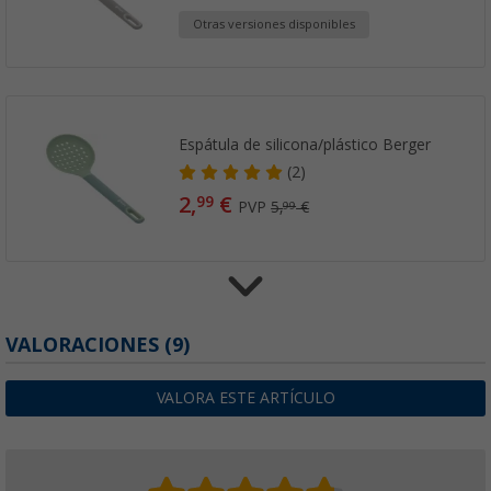
Otras versiones disponibles
Espátula de silicona/plástico Berger
(2)
2,
€
99
PVP
5,
€
99
Cuchara para pasta Berger de silicona/plást
VALORACIONES
(9)
(3)
2,
€
99
VALORA ESTE ARTÍCULO
PVP
5,
€
99