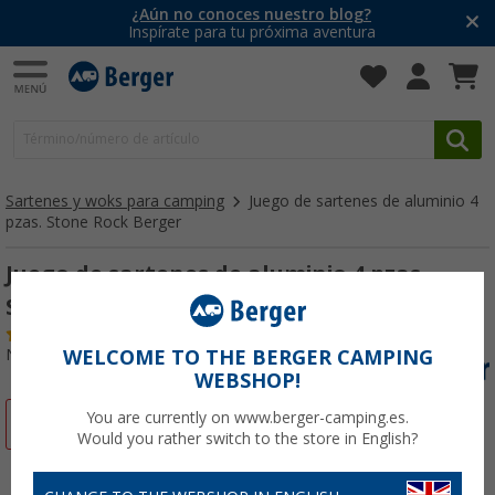
¿Aún no conoces nuestro blog?
Inspírate para tu próxima aventura
Sartenes y woks para camping
Juego de sartenes de aluminio 4
pzas. Stone Rock Berger
Juego de sartenes de aluminio 4 pzas.
Stone Rock Berger
(9)
Nº de artículo 516930
WELCOME TO THE BERGER CAMPING
WEBSHOP!
You are currently on www.berger-camping.es.
-42%
Would you rather switch to the store in English?