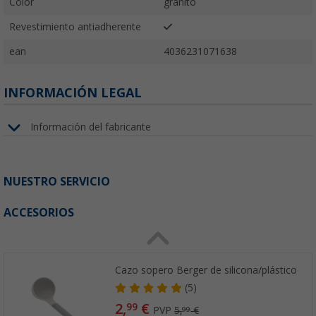
Color
granito
Revestimiento antiadherente
ean
4036231071638
INFORMACIÓN LEGAL
Información del fabricante
NUESTRO SERVICIO
ACCESORIOS
Cazo sopero Berger de silicona/plástico
(5)
2,
€
99
PVP
5,
€
99