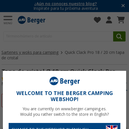
¿Aún no conoces nuestro blog?
Inspírate para tu próxima aventura
Sartenes y woks para camping
Quick Clack Pro 18 / 20 cm tapa
de cristal
Tapa de cristal Ø 18 cm Quick Clack Pro
(10)
Nº de artículo 447620
WELCOME TO THE BERGER CAMPING
WEBSHOP!
-33%
You are currently on www.berger-camping.es.
Would you rather switch to the store in English?