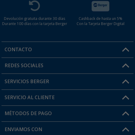
Devolución gratuita durante 30 días
Cashback de hasta un 5%
Durante 100 días con la tarjeta Berger
Con la Tarjeta Berger Digital
CONTACTO
Horario de atención al cliente:
REDES SOCIALES
Lun. - Vier.: 8:00 - 17:00
SERVICIOS BERGER
¿Tienes alguna duda?
SERVICIO AL CLIENTE
Conviértete en distribuidor
Mi cuenta
MÉTODOS DE PAGO
FAQ y Contacto
Mi lista de favoritos
Información de envío
ENVIAMOS CON