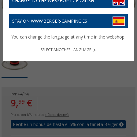
CHANGE TO THE WEBSHOP IN ENGLISH
STAY ON WWW.BERGER-CAMPING.ES
You can change the language at any time in the webshop.
SELECT ANOTHER LANGUAGE
99
PVP
14,
€
9,
€
99
Precios con IVA incluido
+ Costes de envío
Recibe un bonus de hasta el 5% con la tarjeta Berger