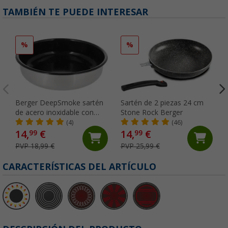
TAMBIÉN TE PUEDE INTERESAR
%
%
Berger DeepSmoke sartén
Sartén de 2 piezas 24 cm
de acero inoxidable con
Stone Rock Berger
revestimiento cerámico Ø
(4)
(46)
22 cm
14,
€
14,
€
99
99
PVP 18,99 €
PVP 25,99 €
CARACTERÍSTICAS DEL ARTÍCULO