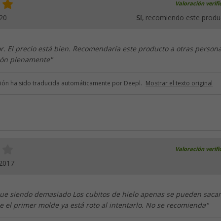
Valoración verif
20
Sí
, recomiendo este produ
r. El precio está bien. Recomendaría este producto a otras persona
ión plenamente"
ción ha sido traducida automáticamente por Deepl.
Mostrar el texto original
Valoración verif
.2017
igue siendo demasiado Los cubitos de hielo apenas se pueden sacar
e el primer molde ya está roto al intentarlo. No se recomienda"