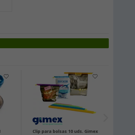
-54
I
Clip para bolsas 10 uds. Gimex
Tapa 