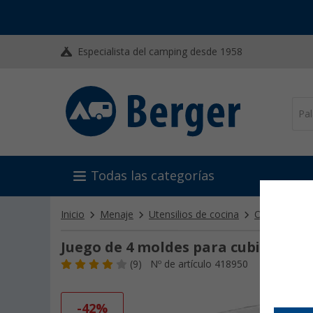
Especialista del camping desde 1958
Todas las categorías
Inicio
Menaje
Utensilios de cocina
Otros utensil
Juego de 4 moldes para cubitos de 
(9)
Nº de artículo 418950
-42%