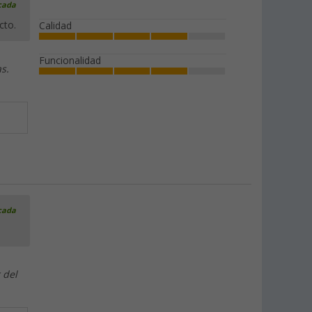
icada
cto.
Calidad
Funcionalidad
s.
icada
 del