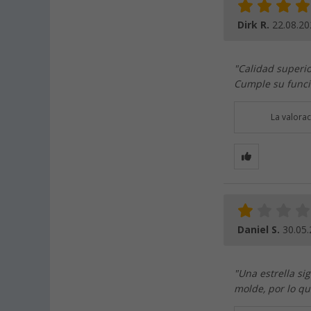
Dirk R.
22.08.20
"Calidad superio
Cumple su func
La valora
Daniel S.
30.05
"Una estrella s
molde, por lo qu