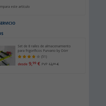
mpara este artículo
ERVICIO
OS
Set de 8 raíles de almacenamiento
para frigoríficos Purvario by Dörr
(51)
9,
€
99
desde
PVP
12,
€
50
anurada
Especiero de barbacoa 4 en 1
Juego de 3 protect
erde
con hierbas provenzales,
sartén Edco
hierbas para barbacoa,
(4)
(65)
condimento para ensaladas,
5,
€
50
mezcla Virginia Basic Nature
4,
€
99
PVP 5,95 €