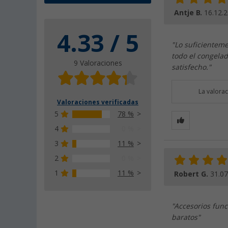
Antje B.
16.12.
4.33 / 5
"Lo suficientem
todo el congelad
9 Valoraciones
satisfecho."
La valora
Valoraciones verificadas
5
78 %
4
0 %
3
11 %
2
0 %
1
11 %
Robert G.
31.07
"Accesorios fun
baratos"