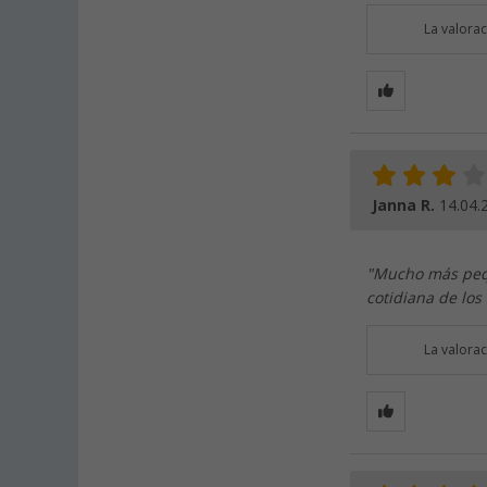
La valora
Janna R.
14.04.
"Mucho más pequ
cotidiana de los
La valora