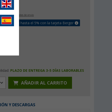
€
IVA incluido
+ Costes de envío
un bonus de hasta el 5% con la tarjeta Berger
ilidad:
PLAZO DE ENTREGA 3-5 DÍAS LABORABLES
AÑADIR AL CARRITO
IÓN Y DESCARGAS