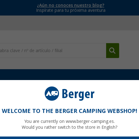
¿Aún no conoces nuestro blog?
Inspírate para tu próxima aventura
ios de cocina
Juego de 4 moldes para cubitos de hielo Metaltex
hielo Metaltex
WELCOME TO THE BERGER CAMPING WEBSHOP!
You are currently on www.berger-camping.es.
Would you rather switch to the store in English?
hasta ah