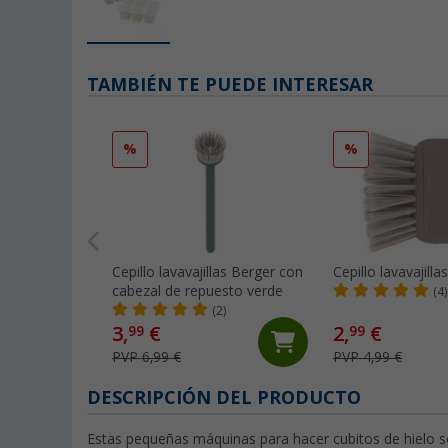
TAMBIÉN TE PUEDE INTERESAR
%
%
Cepillo lavavajillas Berger con
Cepillo lavavajilla
cabezal de repuesto verde
(4)
(2)
3,
€
2,
€
99
99
PVP 6,99 €
PVP 4,99 €
DESCRIPCIÓN DEL PRODUCTO
Estas pequeñas máquinas para hacer cubitos de hielo 