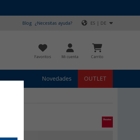
Blog
¿Necesitas ayuda?
ES | DE
Favoritos
Mi cuenta
Carrito
Novedades
OUTLET
99
ora
6,
€