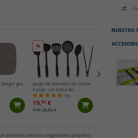
Co
NUESTRO S
ACCESORI
%
%
s Berger gris
Juego de utensilios de cocina
Berger espátula r
6 pzas. con bolsa de
silicona/plástico v
almacenaje Berger
(16)
(5)
19,
€
2,
€
99
99
PVP 29,99 €
PVP 5,99 €
son perfectas para los congeladores pequeños