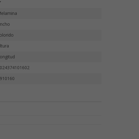
elamina
ncho
olorido
ltura
ongitud
024374101602
910160