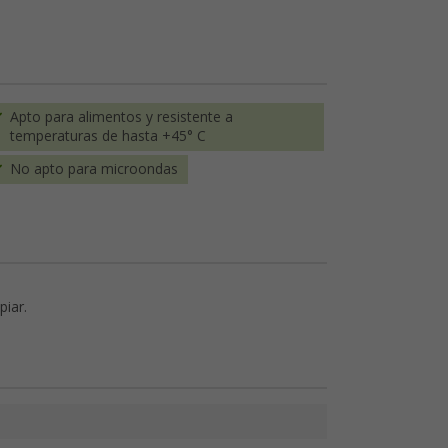
Apto para alimentos y resistente a
temperaturas de hasta +45° C
No apto para microondas
piar.