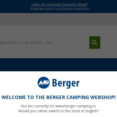
¿Aún no conoces nuestro blog?
Inspírate para tu próxima aventura
les
Juego de 4 hueveras arcoiris Gimex
WELCOME TO THE BERGER CAMPING WEBSHOP!
You are currently on www.berger-camping.es.
Would you rather switch to the store in English?
95
PVP
9,
€