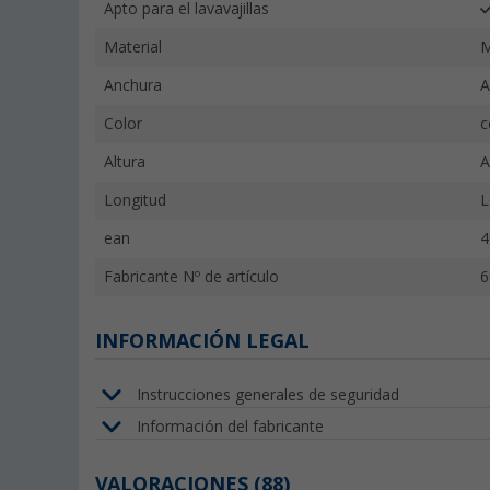
Apto para el lavavajillas
Material
M
Anchura
A
Color
c
Altura
A
Longitud
L
ean
4
Fabricante Nº de artículo
6
INFORMACIÓN LEGAL
Instrucciones generales de seguridad
Información del fabricante
VALORACIONES
(88)