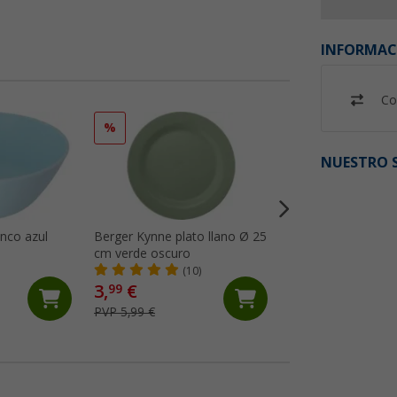
INFORMAC
Co
%
%
NUESTRO S
nco azul
Berger Kynne plato llano Ø 25
Vajilla de 16 pieza
cm verde oscuro
Berger
(10)
(Má
3,
€
29,
€
99
99
PVP 5,99 €
PVP 49,99 €