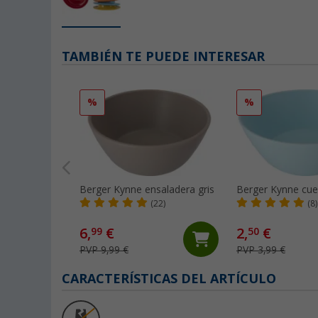
TAMBIÉN TE PUEDE INTERESAR
%
%
Berger Kynne ensaladera gris
Berger Kynne cue
(22)
(8)
6,
€
2,
€
99
50
PVP 9,99 €
PVP 3,99 €
CARACTERÍSTICAS DEL ARTÍCULO