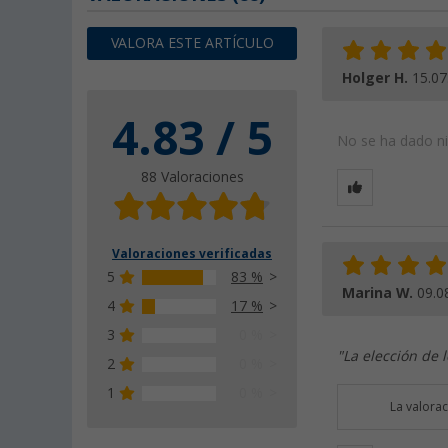
VALORA ESTE ARTÍCULO
Holger H.
15.07
4.83 / 5
No se ha dado nin
88 Valoraciones
Valoraciones verificadas
5
83 %
Marina W.
09.0
4
17 %
3
0 %
"La elección de 
2
0 %
1
0 %
La valora