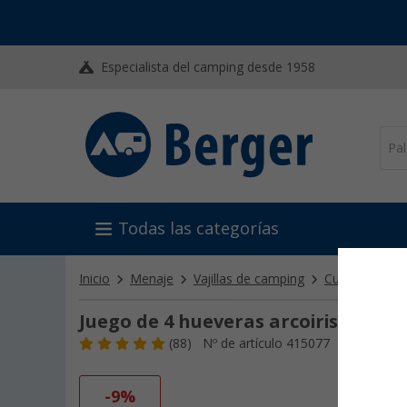
Especialista del camping desde 1958
Todas las categorías
Inicio
Menaje
Vajillas de camping
Cuencos y Bo
Juego de 4 hueveras arcoiris Gimex
(88)
Nº de artículo 415077
-9%