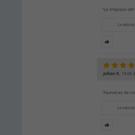
"La limpieza del
La valora
Julian K.
19.06.
"Hueveras de co
La valora