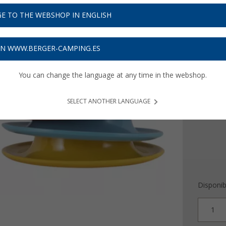
8,
99
E TO THE WEBSHOP IN ENGLISH
Precios con 
Recibe 
ON WWW.BERGER-CAMPING.ES
Color
You can change the language at any time in the webshop.
SELECT ANOTHER LANGUAGE
Disponib
1