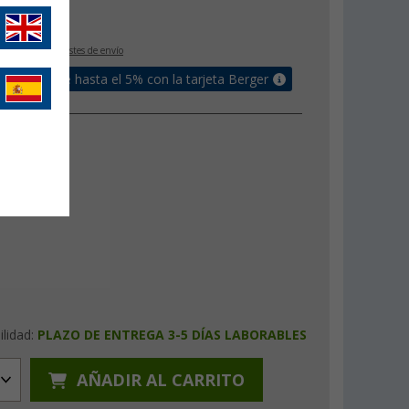
€
IVA incluido
+ Costes de envío
un bonus de hasta el 5% con la tarjeta Berger
ilidad:
PLAZO DE ENTREGA 3-5 DÍAS LABORABLES
AÑADIR AL CARRITO