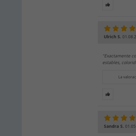
Ulrich S.
01.08.
"Exactamente co
estables, colori
La valora
Sandra S.
01.05