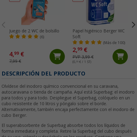
Juego de 2 WC de bolsillo
Papel higiénico Berger WC
Soft
(6)
(Más de 100)
2,
€
99
4,
€
99
PVP 3,99 €
7,99 €
(0,
75
€ / 1 ST)
(
DESCRIPCIÓN DEL PRODUCTO
Olvídese del inodoro químico convencional en su caravana,
autocaravana o tienda de campaña. Aquí está Superbag: el inodoro
para todos y para todo. Despliegue el Superbag, colóquelo en un
cubo resistente de 10 litros y póngalo sobre el borde.
Alternativamente, también encaja perfectamente con el inodoro de
cubo Berger.
El superabsorbente de Superbag absorbe todos los líquidos de
forma inmediata y completa. Retire la Superbag del cubo después
de su uso, ciérrela y deséchela en los residuos. Contiene una