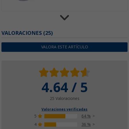
Inodoro portátil BranQ de 22 litros
VALORACIONES
(25)
(
Más de
100)
21,
€
99
VALORA ESTE ARTÍCULO
26,
€
99
4.64 / 5
Brunner Optiloo camping toilet, bucket toile
(45)
63,
€
99
25 Valoraciones
PVP
74,
€
90
Valoraciones verificadas
5
64 %
4
36 %