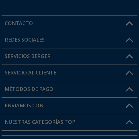
CONTACTO
Horario de atención al cliente:
REDES SOCIALES
Lun. - Vier.: 8:00 - 17:00
SERVICIOS BERGER
¿Tienes alguna duda?
SERVICIO AL CLIENTE
Conviértete en distribuidor
Mi cuenta
MÉTODOS DE PAGO
FAQ y Contacto
Mi lista de favoritos
Información de envío
ENVIAMOS CON
Tarjeta Berger Digital
Devoluciones
NUESTRAS CATEGORÍAS TOP
¿Dónde está mi pedido?