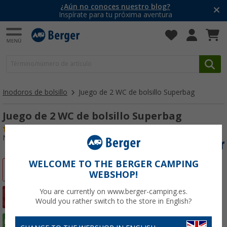
¿Aún no conoces nuestro blog?
Inspírate para tu próxima aventura
Inodoros de bolsillo
Juego de 2 WC de bolsillo Superbag
Juego de 2 WC de bolsillo Superbag
(25)
Nº de artículo 255730
WELCOME TO THE BERGER CAMPING
-33%
WEBSHOP!
You are currently on www.berger-camping.es.
Would you rather switch to the store in English?