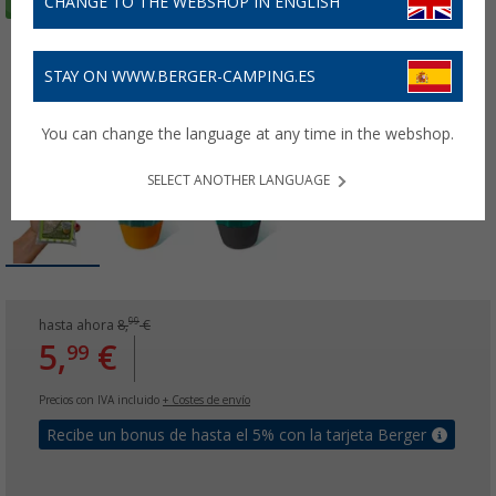
CHANGE TO THE WEBSHOP IN ENGLISH
STAY ON WWW.BERGER-CAMPING.ES
You can change the language at any time in the webshop.
SELECT ANOTHER LANGUAGE
99
hasta ahora
8,
€
5,
€
99
Precios con IVA incluido
+ Costes de envío
Recibe un bonus de hasta el 5% con la tarjeta Berger