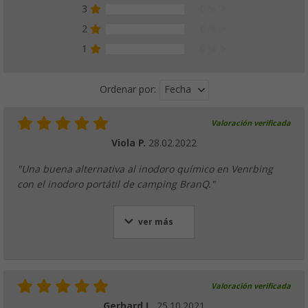
3
0 %
2
0 %
1
0 %
Fecha
Ordenar por:
Valoración verificada
Viola P.
28.02.2022
"Una buena alternativa al inodoro químico en Venrbing
con el inodoro portátil de camping BranQ."
ver más
Valoración verificada
Gerhard L.
25.10.2021