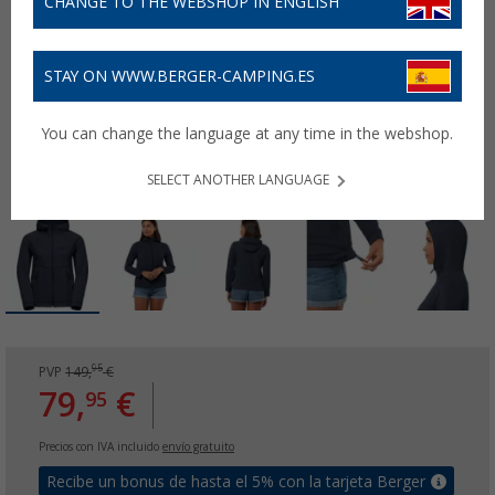
CHANGE TO THE WEBSHOP IN ENGLISH
STAY ON WWW.BERGER-CAMPING.ES
You can change the language at any time in the webshop.
SELECT ANOTHER LANGUAGE
95
PVP
149,
€
79,
€
95
Precios con IVA incluido
envío gratuito
Recibe un bonus de hasta el 5% con la tarjeta Berger