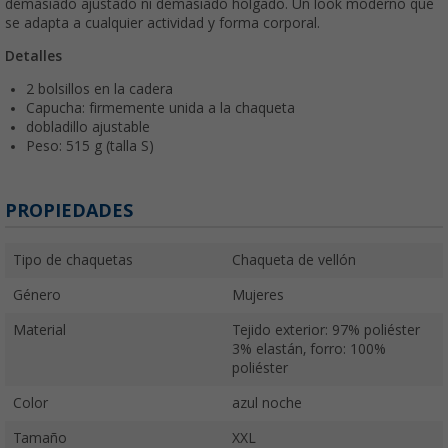
demasiado ajustado ni demasiado holgado. Un look moderno que
se adapta a cualquier actividad y forma corporal.
Detalles
2 bolsillos en la cadera
Capucha: firmemente unida a la chaqueta
dobladillo ajustable
Peso: 515 g (talla S)
PROPIEDADES
Tipo de chaquetas
Chaqueta de vellón
Género
Mujeres
Material
Tejido exterior: 97% poliéster
3% elastán, forro: 100%
poliéster
Color
azul noche
Tamaño
XXL