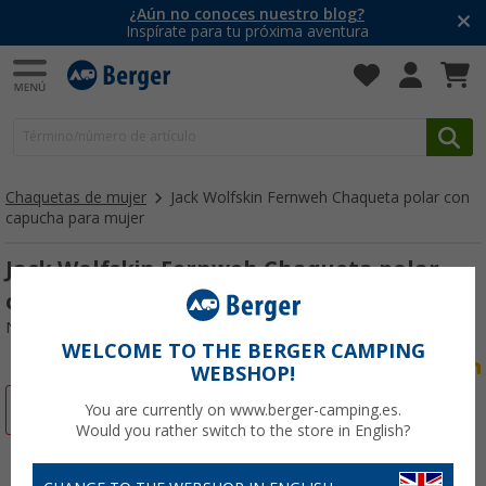
¿Aún no conoces nuestro blog?
Inspírate para tu próxima aventura
Chaquetas de mujer
Jack Wolfskin Fernweh Chaqueta polar con
capucha para mujer
Jack Wolfskin Fernweh Chaqueta polar
con capucha para mujer
Nº de artículo 613459XXL
WELCOME TO THE BERGER CAMPING
WEBSHOP!
-46%
You are currently on www.berger-camping.es.
Would you rather switch to the store in English?