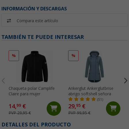
INFORMACIÓN Y DESCARGAS
Compara este artículo
TAMBIÉN TE PUEDE INTERESAR
%
%
Chaqueta polar Camplife
Ankerglut Ankerglutbrise
Claire para mujer
abrigo softshell señora
(51)
14,
€
29,
€
99
95
PVP 29,95 €
PVP 99,95 €
DETALLES DEL PRODUCTO