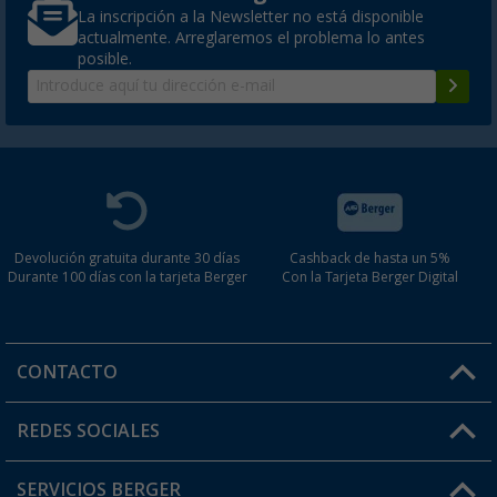
La inscripción a la Newsletter no está disponible
actualmente. Arreglaremos el problema lo antes
posible.
Devolución gratuita durante 30 días
Cashback de hasta un 5%
Durante 100 días con la tarjeta Berger
Con la Tarjeta Berger Digital
CONTACTO
Horario de atención al cliente:
REDES SOCIALES
Lun. - Vier.: 8:00 - 17:00
SERVICIOS BERGER
¿Tienes alguna duda?