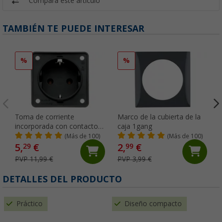
Compara este artículo
TAMBIÉN TE PUEDE INTERESAR
%
%
Toma de corriente
Marco de la cubierta de la
incorporada con contacto
caja 1gang
de puesta a tierra antracita
(Más de 100)
(Más de 100)
5,
€
2,
€
29
99
PVP 11,99 €
PVP 3,99 €
DETALLES DEL PRODUCTO
Práctico
Diseño compacto