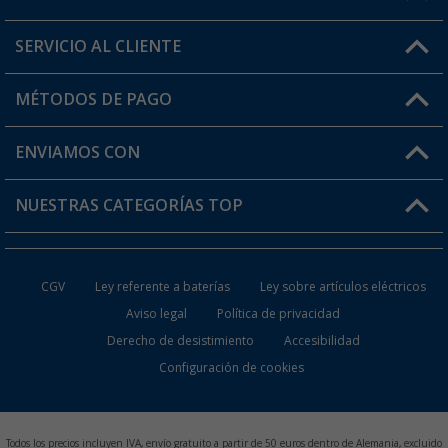
SERVICIO AL CLIENTE
Conviértete en distribuidor
Mi cuenta
MÉTODOS DE PAGO
FAQ y Contacto
Mi lista de favoritos
Información de envío
ENVIAMOS CON
Tarjeta Berger Digital
Devoluciones
NUESTRAS CATEGORÍAS TOP
¿Dónde está mi pedido?
Accesorios caravanas y autocaravanas
Conviértete en distribuidor
CGV
Ley referente a baterías
Ley sobre artículos eléctricos
Inodoros de Camping
Aviso legal
Política de privacidad
Derecho de desistimiento
Accesibilidad
Muebles de Camping
Configuración de cookies
Neveras Portátiles
Aires Acondicionados
Todos los precios incluyen IVA, envío gratuito a partir de 50 euros dentro de Alemania, excluido