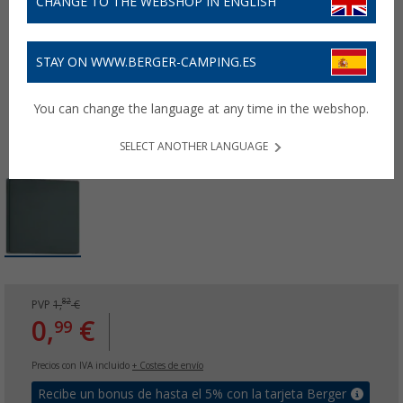
CHANGE TO THE WEBSHOP IN ENGLISH
STAY ON WWW.BERGER-CAMPING.ES
You can change the language at any time in the webshop.
SELECT ANOTHER LANGUAGE
82
PVP
1,
€
0,
€
99
Precios con IVA incluido
+ Costes de envío
Recibe un bonus de hasta el 5% con la tarjeta Berger