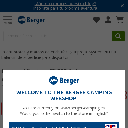
¿Aún no conoces nuestro blog?
Inspírate para tu próxima aventura
Interruptores y marcos de enchufes
Inprojal System 20.000
balancín de superficie para disyuntor
Inprojal System 20.000 Balancín para
disyuntor Gris pizarra
Nº de artículo 693714
WELCOME TO THE BERGER CAMPING
WEBSHOP!
-45%
You are currently on www.berger-camping.es.
Would you rather switch to the store in English?