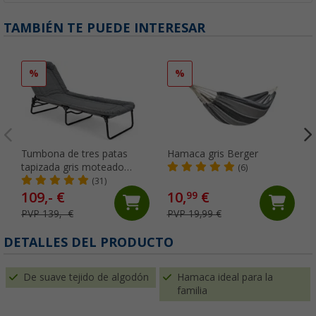
TAMBIÉN TE PUEDE INTERESAR
%
%
Tumbona de tres patas
Hamaca gris Berger
tapizada gris moteado
(6)
Berger
(31)
109,- €
10,
€
99
PVP 139,- €
PVP 19,99 €
DETALLES DEL PRODUCTO
De suave tejido de algodón
Hamaca ideal para la
familia