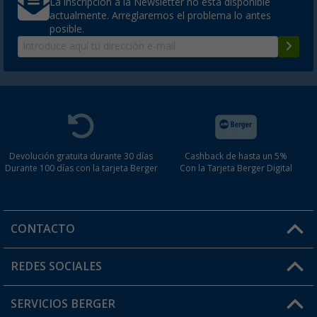
La inscripción a la Newsletter no está disponible
actualmente. Arreglaremos el problema lo antes
posible.
Devolución gratuita durante 30 días
Cashback de hasta un 5%
Durante 100 días con la tarjeta Berger
Con la Tarjeta Berger Digital
CONTACTO
Horario de atención al cliente:
REDES SOCIALES
Lun. - Vier.: 8:00 - 17:00
SERVICIOS BERGER
¿Tienes alguna duda?