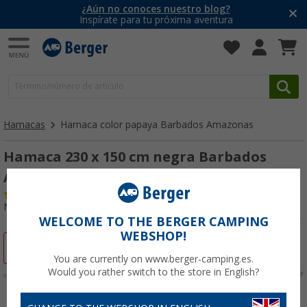
¿Aún no conoces nuestro blog?
Inspírate para tu próxima aventura
Hamacas
Hamaca color papaya Barbados Amazonas
Hamaca 230 x 150 cm negra Barbados
Amazonas
(10)
Nº de artículo 798215
WELCOME TO THE BERGER CAMPING
WEBSHOP!
-22%
You are currently on www.berger-camping.es.
Would you rather switch to the store in English?