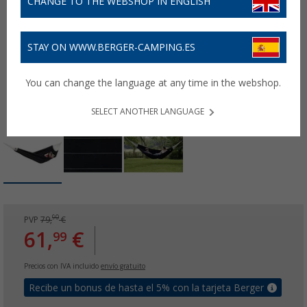
CHANGE TO THE WEBSHOP IN ENGLISH
STAY ON WWW.BERGER-CAMPING.ES
You can change the language at any time in the webshop.
SELECT ANOTHER LANGUAGE
90
PVP
79,
€
61,
€
99
Precios con IVA incluido
envío gratuito
Recibe un bonus de hasta el 5% con la tarjeta Berger