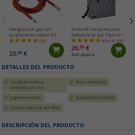
Manguera de gas con
Bolsa de transporte para
acoplamiento rápido 5,0 m
barbacoa de gas Explorer
Cadac
Enders
(10)
(Más de 100)
26,
€
99
23,
€
99
PVP 29,90 €
DETALLES DEL PRODUCTO
Longitud máxima
Acero revestido
extendida: 61 cm
Soporte macizo
Suspensión práctica
Cocina segura al aire libre
DESCRIPCIÓN DEL PRODUCTO