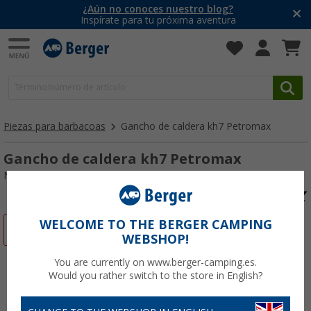
¿Aún no conoces nuestro blog?
Inspírate para tu próxima aventura
Piezas para barbacoas
Gancho de caldera kh7 Petromax
Gancho de caldera kh7 Petromax
Nº de artículo 766730
WELCOME TO THE BERGER CAMPING
-8%
WEBSHOP!
You are currently on www.berger-camping.es.
Would you rather switch to the store in English?