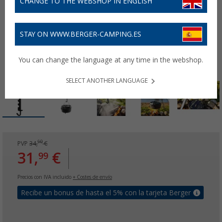
CHANGE TO THE WEBSHOP IN ENGLISH
STAY ON WWW.BERGER-CAMPING.ES
You can change the language at any time in the webshop.
SELECT ANOTHER LANGUAGE
90
PVP
34,
€
31,
€
99
Precios con IVA incluido
+ Costes de envío
Recibe un bonus de hasta el 5% con la tarjeta Berger