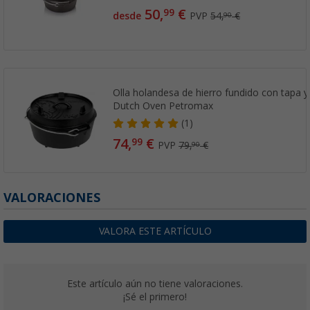
50,
€
99
desde
PVP
54,
€
90
Olla holandesa de hierro fundido con tapa y 
Dutch Oven Petromax
(1)
74,
€
99
PVP
79,
€
90
VALORACIONES
VALORA ESTE ARTÍCULO
Este artículo aún no tiene valoraciones.
¡Sé el primero!